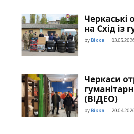
Черкаські 
на Схід із 
by
Вікка
03.05.202
Черкаси о
гуманітарн
(ВІДЕО)
by
Вікка
20.04.202