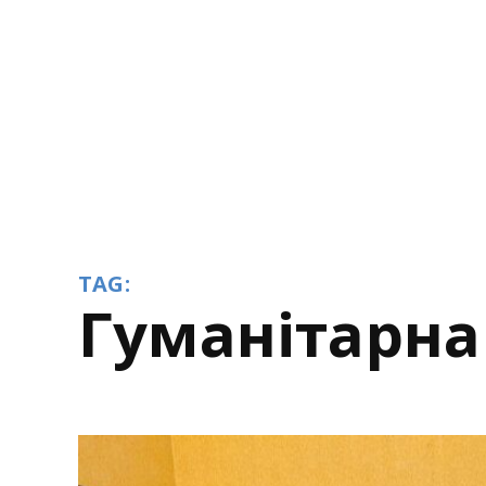
TAG:
гуманітарн