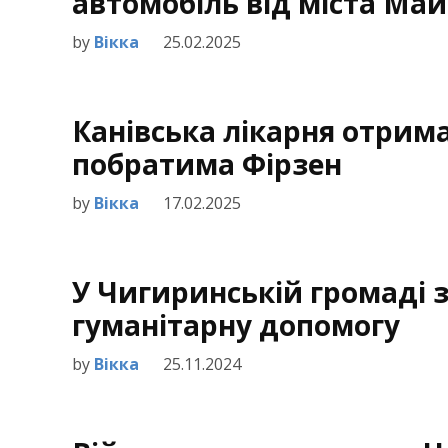
автомобіль від міста Май
by
Вікка
25.02.2025
Канівська лікарня отримал
побратима Фірзен
by
Вікка
17.02.2025
У Чигиринській громаді
гуманітарну допомогу
by
Вікка
25.11.2024