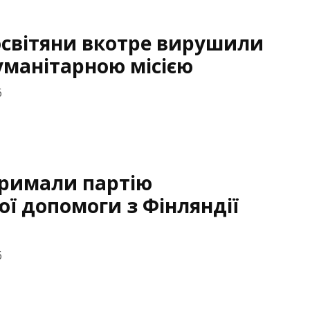
освітяни вкотре вирушили
гуманітарною місією
6
тримали партію
ої допомоги з Фінляндії
6