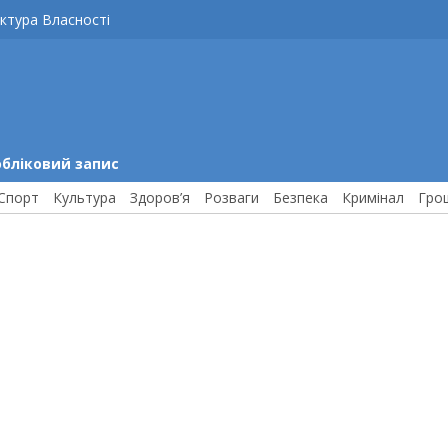
ктура Власності
обліковий запис
Спорт
Культура
Здоров’я
Розваги
Безпека
Кримінал
Гро