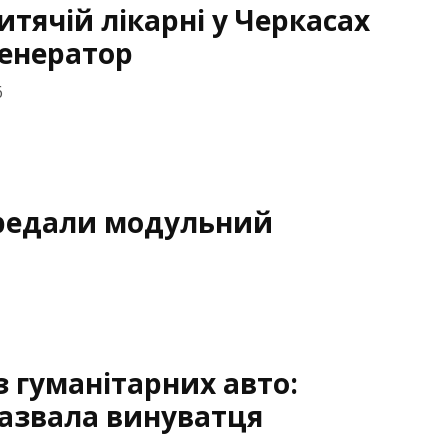
итячій лікарні у Черкасах
генератор
6
ередали модульний
з гуманітарних авто:
назвала винуватця