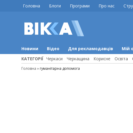
Skip
Головна
Блоги
Програми
Про нас
Стру
to
content
ВІККА
Новини
Черкас
Новини
Відео
Для рекламодавців
Мій 
КАТЕГОРІЇ
Черкаси
Черкащина
Корисне
Освіта
Головна
»
гуманітарна допомога