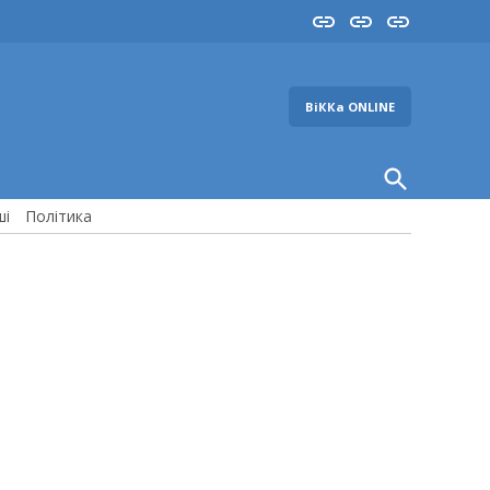
Insta
YouTube
FB
ВіККа ONLINE
Open
Search
ші
Політика