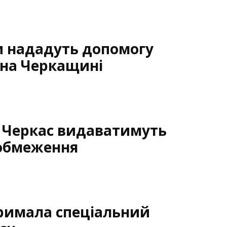
и нададуть допомогу
 на Черкащині
в Черкас видаватимуть
 обмеження
римала спеціальний