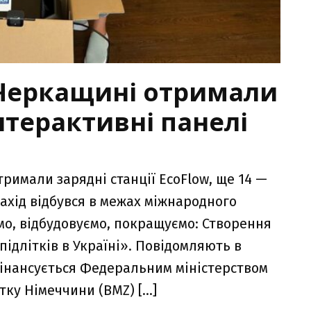
 Черкащині отримали
інтерактивні панелі
тримали зарядні станції EcoFlow, ще 14 —
 Захід відбувся в межах міжнародного
уємо, відбудовуємо, покращуємо: Створення
підлітків в Україні». Повідомляють в
фінансується Федеральним міністерством
тку Німеччини (BMZ) […]