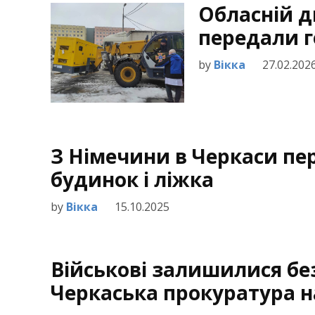
Обласній д
передали 
by
Вікка
27.02.202
З Німечини в Черкаси п
будинок і ліжка
by
Вікка
15.10.2025
Військові залишилися бе
Черкаська прокуратура 