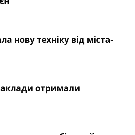
єн
а нову техніку від міста-
 заклади отримали