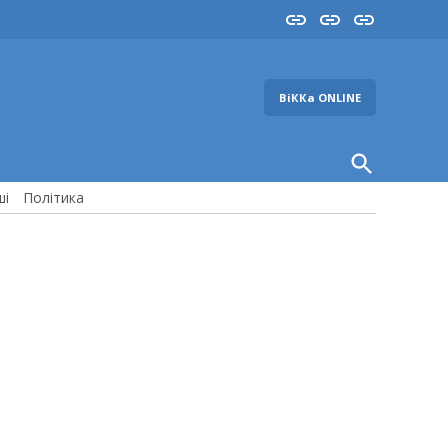
Insta
YouTube
FB
ВіККа ONLINE
Open
Search
ші
Політика