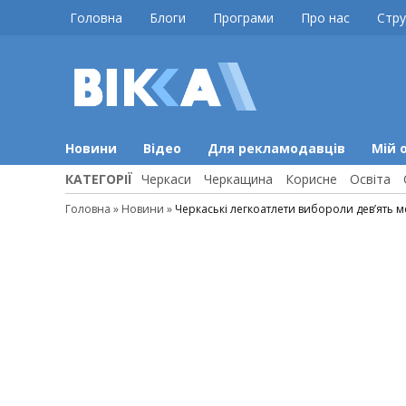
Skip
Головна
Блоги
Програми
Про нас
Стру
to
content
ВІККА
Новини
Черкас
Новини
Відео
Для рекламодавців
Мій 
КАТЕГОРІЇ
Черкаси
Черкащина
Корисне
Освіта
Головна
»
Новини
»
Черкаські легкоатлети вибороли дев’ять 