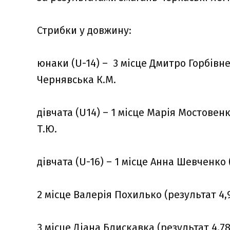
Стрибки у довжину:
юнаки (U-14) – 3 місце Дмитро Горбівне
Чернявська К.М.
дівчата (U14) – 1 місце Марія Мостовенк
Т.Ю.
дівчата (U-16) – 1 місце Анна Шевченко 
2 місце Валерія Похилько (результат 4,9
3 місце Діана Блискавка (результат 4.78