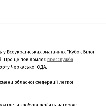
 у Всеукраїнських змаганнях “Кубок Білої
ві. Про це повідомляє
пресслужба
порту Черкаської ОДА.
смени обласної федерації легкої
коатлети здобули дев’ять нагород: