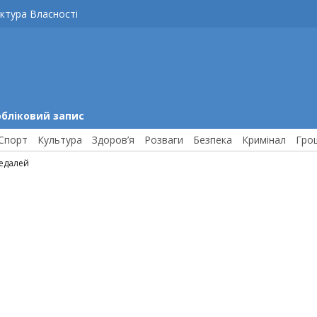
ктура Власності
обліковий запис
Спорт
Культура
Здоров’я
Розваги
Безпека
Кримінал
Гро
медалей