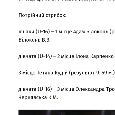
Потрійний стрибок:
юнаки (U-16) – 1 місце Адам Білоконь (р
Білоконь В.В.
дівчата (U-14) – 2 місце Ілона Карпенко
3 місце Тетяна Кудій (результат 9. 59 м.
дівчата (U-16) – 3 місце Олександра Тро
Чернявська К.М.