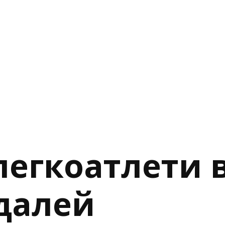
 легкоатлети
едалей