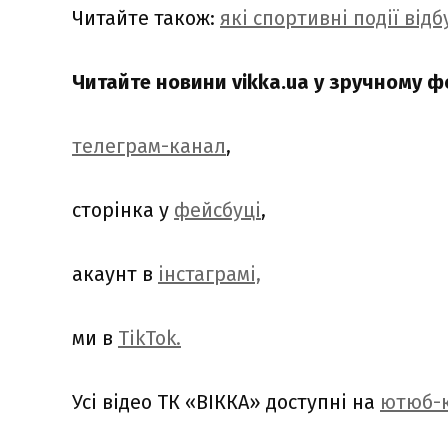
Читайте також:
які спортивні події від
Читайте новини vikka.ua у зручному ф
телеграм-канал
,
сторінка у
фейсбуці
,
акаунт в
інстаграмі,
ми в
TikTok.
Усі відео ТК «ВІККА» доступні на
ютюб-к