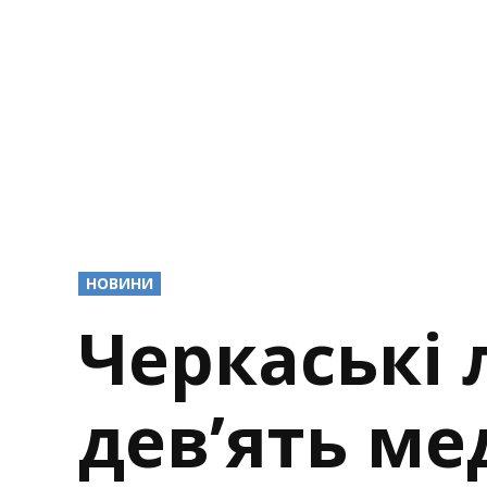
POSTED
НОВИНИ
IN
Черкаські
дев’ять м