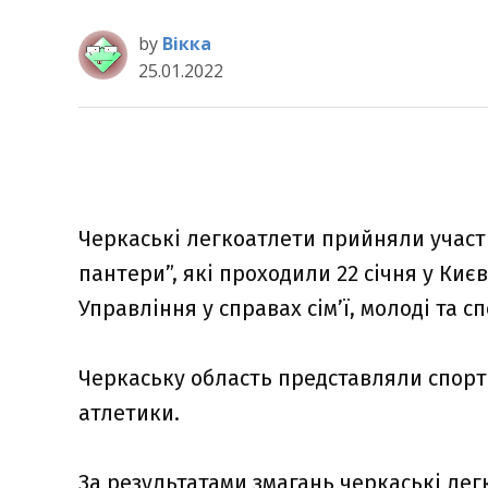
by
Вікка
25.01.2022
Черкаські легкоатлети прийняли участь
пантери”, які проходили 22 січня у Киє
Управління у справах сім’ї, молоді та с
Черкаську область представляли спорт
атлетики.
За результатами змагань черкаські лег