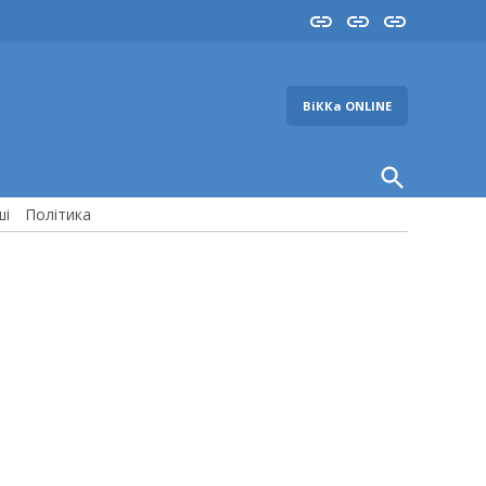
Insta
YouTube
FB
ВіККа ONLINE
Open
Search
ші
Політика