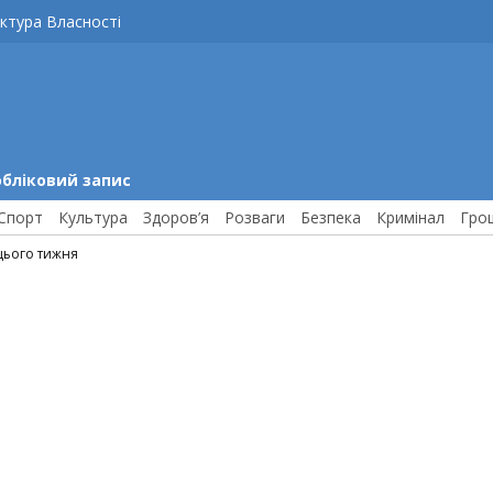
ктура Власності
обліковий запис
Спорт
Культура
Здоров’я
Розваги
Безпека
Кримінал
Гро
 цього тижня