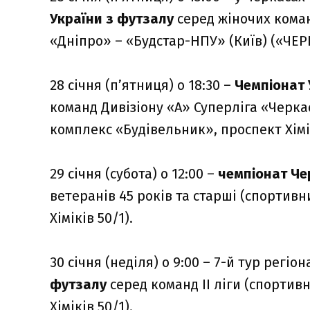
України з футзалу
серед жіночих коман
«Дніпро» – «Будстар-НПУ» (Київ) («ЧЕРК
28 січня (п’ятниця) о 18:30 –
Чемпіонат 
команд Дивізіону «А» Суперліга «Черк
комплекс «Будівельник», проспект Хімік
29 січня (субота) о 12:00 –
чемпіонат Чер
ветеранів 45 років та старші (спортив
Хіміків 50/1).
30 січня (неділя) о 9:00 – 7-й тур регі
футзалу
серед команд ІІ ліги (спорти
Хіміків 50/1).