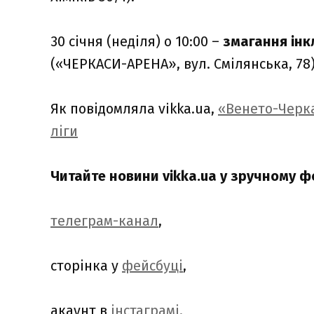
30 січня (неділя) о 10:00 –
змагання інк
(«ЧЕРКАСИ-АРЕНА», вул. Смілянська, 78)
Як повідомляла vikka.ua,
«Венето-Черка
ліги
Читайте новини vikka.ua у зручному ф
телеграм-канал
,
сторінка у
фейсбуці
,
акаунт в
інстаграмі,