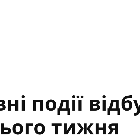
ні події відб
цього тижня