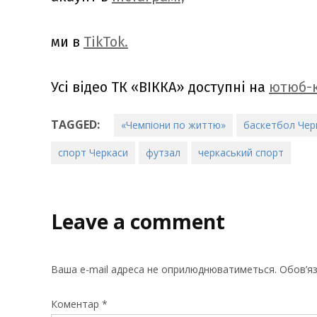
ми в
TikTok.
Усі відео ТК «ВІККА» доступні на
ютюб-к
TAGGED:
«Чемпіони по життю»
баскетбол Чер
спорт Черкаси
футзал
черкаський спорт
Leave a comment
Ваша e-mail адреса не оприлюднюватиметься.
Обов’яз
Коментар
*