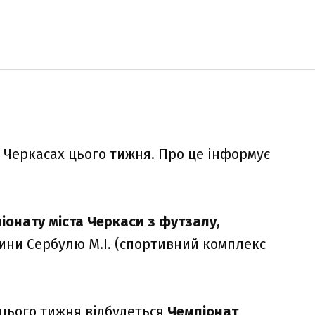
у Черкасах цього тижня. Про це інформує
іонату міста Черкаси з футзалу
,
ини Сербулю М.І. (спортивний комплекс
х цього тижня відбудеться
Чемпіонат