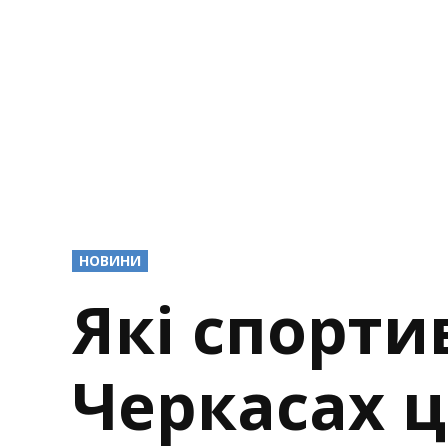
POSTED
НОВИНИ
IN
Які спортив
Черкасах 