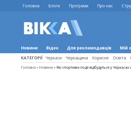
Skip
Головна
Блоги
Програми
Про нас
Стру
to
content
ВІККА
Новини
Черкас
Новини
Відео
Для рекламодавців
Мій 
КАТЕГОРІЇ
Черкаси
Черкащина
Корисне
Освіта
Головна
»
Новини
»
Які спортивні події відбудуться у Черкасах