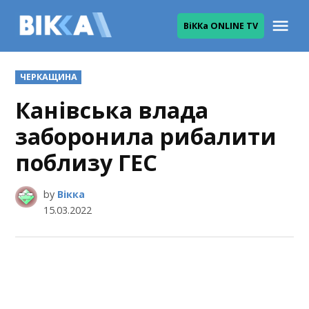
Skip
Me
ВіККа ONLINE TV
to
ВІККА
content
POSTED
ЧЕРКАЩИНА
IN
Канівська влада
заборонила рибалити
поблизу ГЕС
by
Вікка
15.03.2022