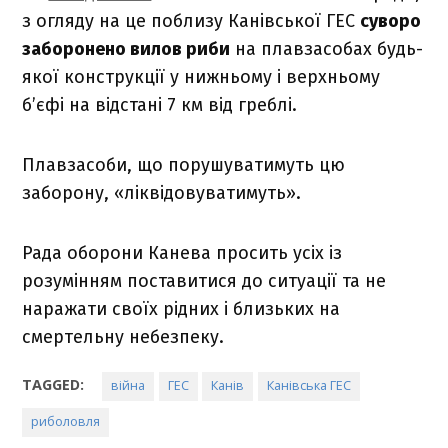
з огляду на це поблизу Канівської ГЕС
суворо
заборонено вилов риби
на плавзасобах будь-
якої конструкції у нижньому і верхньому
б’єфі на відстані 7 км від греблі.
Плавзасоби, що порушуватимуть цю
заборону, «ліквідовуватимуть».
Рада оборони Канева просить усіх із
розумінням поставитися до ситуації та не
наражати своїх рідних і близьких на
смертельну небезпеку.
TAGGED:
війна
ГЕС
Канів
Канівська ГЕС
риболовля