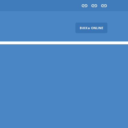
Insta
YouTube
FB
ВіККа ONLINE