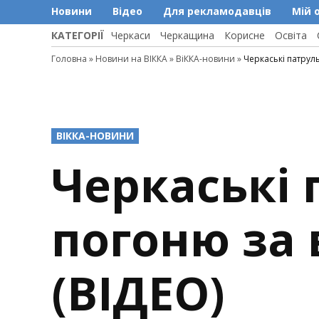
Новини
Відео
Для рекламодавців
Мій 
КАТЕГОРІЇ
Черкаси
Черкащина
Корисне
Освіта
Головна
»
Новини на ВІККА
»
ВіККА-новини
»
Черкаські патрул
POSTED
ВІККА-НОВИНИ
IN
Черкаські 
погоню за 
(ВІДЕО)