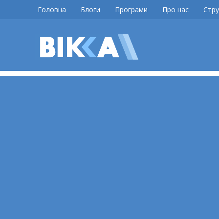
Skip
Головна
Блоги
Програми
Про нас
Стру
to
content
ВІККА
Новини
Черкас