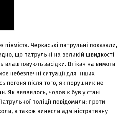
ез півміста. Черкаські патрульні показали,
видно, що патрульні на великій швидкості
ть влаштовують засідки. Втікач на вимоги
рює небезпечні ситуації для інших
ь погоня після того, як порушник не
н. Як виявилось, чоловік був у стані
 Патрульної поліції повідомили: проти
коли, а також винесли адміністративну