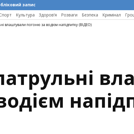
обліковий запис
Спорт
Культура
Здоров’я
Розваги
Безпека
Кримінал
Гро
ьні влаштували погоню за водієм напідпитку (ВІДЕО)
патрульні в
водієм напід