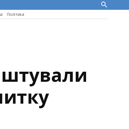
Open
Search
ші
Політика
лаштували
питку