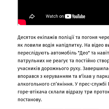
Десяток екіпажів поліції та погоня чер
як ловили водія напідпитку. На відео 
переслідують автомобіль "Део" та наві
патрульних не реагує та постійно ство
учасників дорожнього руху. Завершилас
впорався з керуванням та в'їхав у парка
алкогольного сп’яніння. У прес-службі
горе-втікача склали відразу три прото
постанову.