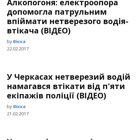
Алкопогоня: електроопора
допомогла патрульним
впіймати нетверезого водія-
втікача (ВІДЕО)
by
Вікка
22.02.2017
У Черкасах нетверезий водій
намагався втікати від п'яти
екіпажів поліції (ВІДЕО)
by
Вікка
21.02.2017