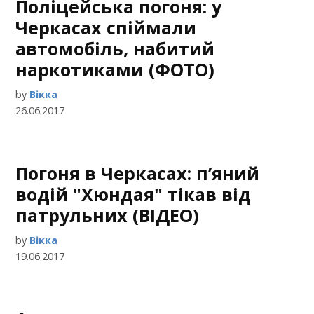
Поліцейська погоня: у
Черкасах спіймали
автомобіль, набитий
наркотиками (ФОТО)
by
Вікка
26.06.2017
Погоня в Черкасах: п’яний
водій "Хюндая" тікав від
патрульних (ВІДЕО)
by
Вікка
19.06.2017