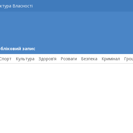
ктура Власності
обліковий запис
Спорт
Культура
Здоров’я
Розваги
Безпека
Кримінал
Гро