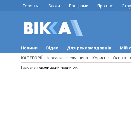
Skip
Головна
Блоги
Програми
Про нас
Стру
to
content
ВІККА
Новини
Черкас
Новини
Відео
Для рекламодавців
Мій 
КАТЕГОРІЇ
Черкаси
Черкащина
Корисне
Освіта
Головна
»
єврейський новий рік