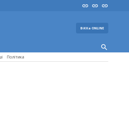
Insta
YouTube
FB
ВіККа ONLINE
Open
Search
ші
Політика