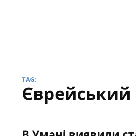
TAG:
єврейський
В Умані виявили ст