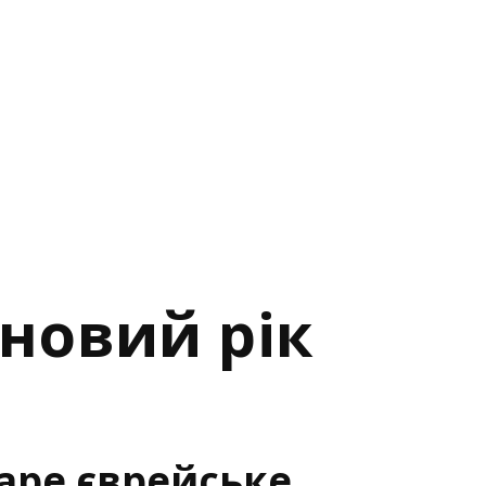
 новий рік
аре єврейське