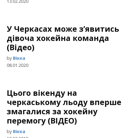
13.02.2020
У Черкасах може з’явитись
дівоча хокейна команда
(Відео)
by
Вікка
08.01.2020
Цього вікенду на
черкаському льоду вперше
змагалися за хокейну
перемогу (ВІДЕО)
by
Вікка