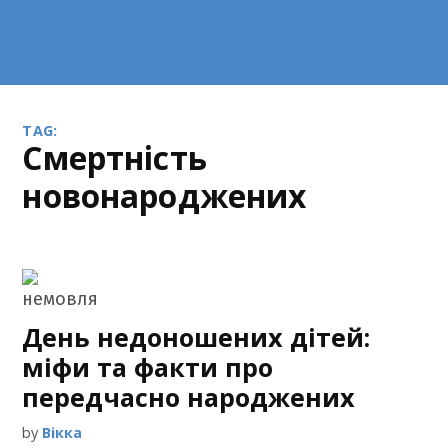
TAG:
смертність
новонароджених
День недоношених дітей:
міфи та факти про
передчасно народжених
by
Вікка