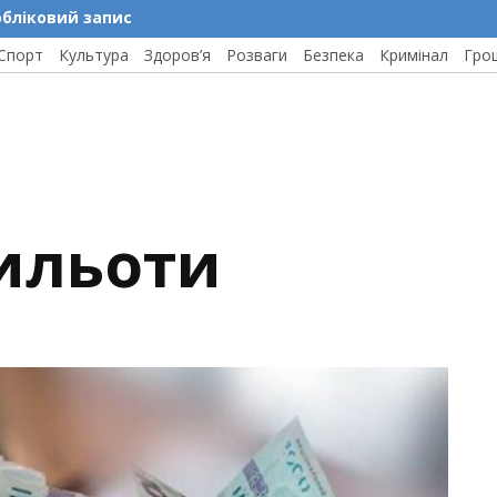
обліковий запис
Спорт
Культура
Здоров’я
Розваги
Безпека
Кримінал
Гро
рильоти