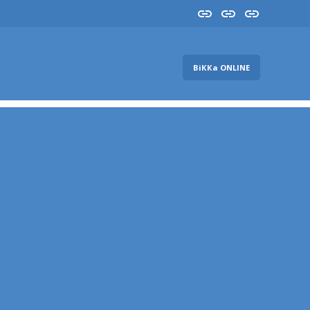
Insta
YouTube
FB
ВіККа ONLINE