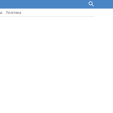
Open
Search
ші
Політика