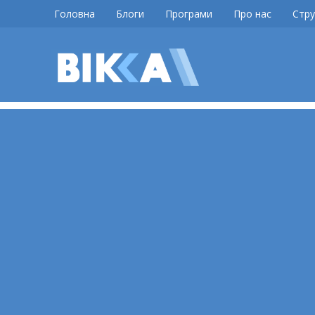
Skip
Головна
Блоги
Програми
Про нас
Стру
to
content
ВІККА
Новини
Черкас