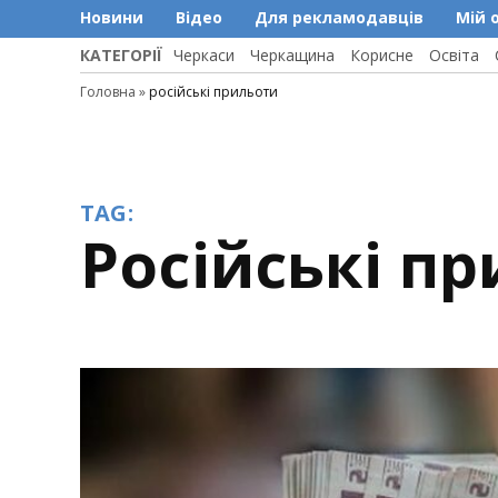
Новини
Відео
Для рекламодавців
Мій 
КАТЕГОРІЇ
Черкаси
Черкащина
Корисне
Освіта
Головна
»
російські прильоти
TAG:
російські п