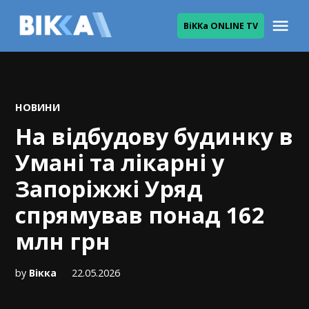
Skip
Me
ВіККа ONLINE TV
to
ВІККА
content
POSTED
НОВИНИ
IN
На відбудову будинку в
Умані та лікарні у
Запоріжжі Уряд
спрямував понад 162
млн грн
by
Вікка
22.05.2026