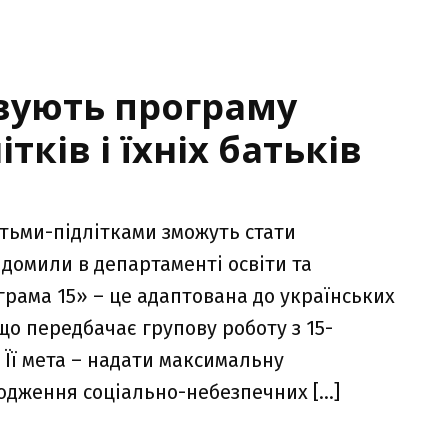
овують програму
тків і їхніх батьків
ітьми-підлітками зможуть стати
домили в департаменті освіти та
грама 15» – це адаптована до українських
 що передбачає групову роботу з 15-
 Її мета – надати максимальну
юдження соціально-небезпечних […]