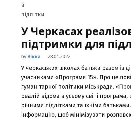
У Черкасах реаліз
підтримки для підлі
by
Вікка
28.01.2022
У черкаських школах батьки разом із д
учасниками «Програми 15». Про це пові
гуманітарної політики міськради. «Про
реалій відома в усьому світі програма,
річними підлітками та їхніми батьками.
інформацію, щоб мінімізувати розповс