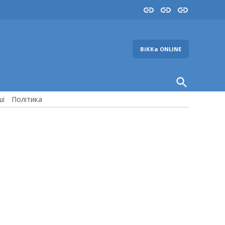
Insta
YouTube
FB
ВіККа ONLINE
Open
Search
ші
Політика