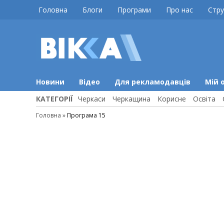
Skip
Головна
Блоги
Програми
Про нас
Стру
to
content
ВІККА
Новини
Черкас
Новини
Відео
Для рекламодавців
Мій 
КАТЕГОРІЇ
Черкаси
Черкащина
Корисне
Освіта
Головна
»
Програма 15