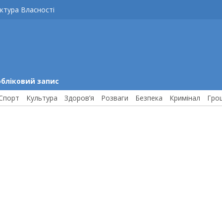
ктура Власності
обліковий запис
Спорт
Культура
Здоров’я
Розваги
Безпека
Кримінал
Гро