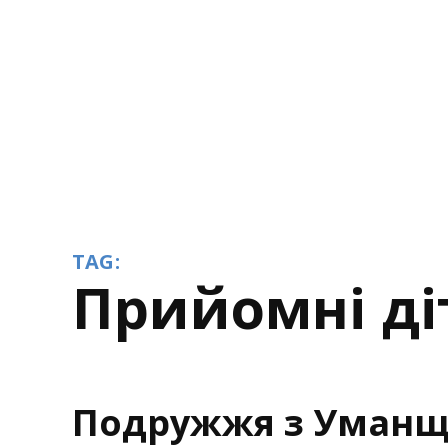
TAG:
прийомні ді
Подружжя з Уманщ