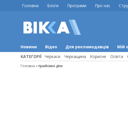
Skip
Головна
Блоги
Програми
Про нас
Стру
to
content
ВІККА
Новини
Черкас
Новини
Відео
Для рекламодавців
Мій 
КАТЕГОРІЇ
Черкаси
Черкащина
Корисне
Освіта
Головна
»
прийомні діти