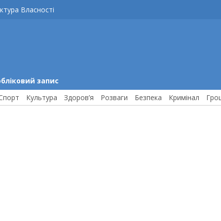
ктура Власності
обліковий запис
Спорт
Культура
Здоров’я
Розваги
Безпека
Кримінал
Гро