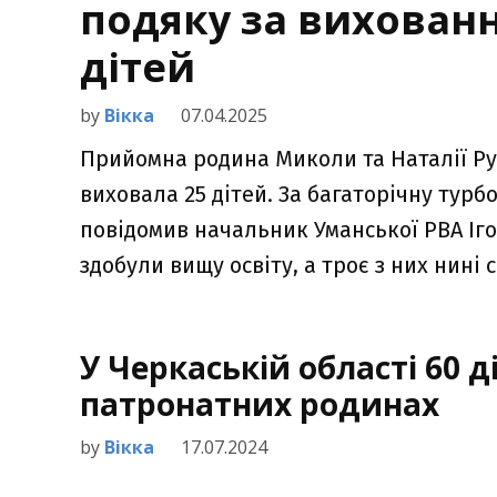
подяку за вихован
дітей
by
Вікка
07.04.2025
Прийомна родина Миколи та Наталії Руд
виховала 25 дітей. За багаторічну тур
повідомив начальник Уманської РВА Іг
здобули вищу освіту, а троє з них нині
У Черкаській області 60 д
патронатних родинах
by
Вікка
17.07.2024