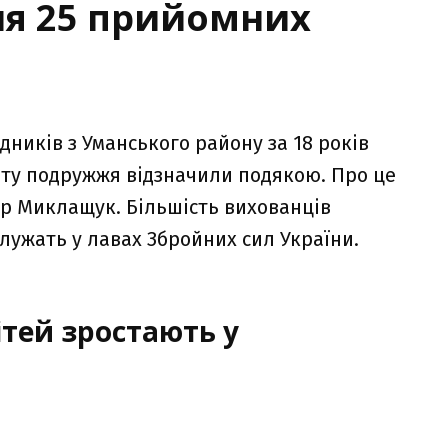
ня 25 прийомних
ників з Уманського району за 18 років
боту подружжя відзначили подякою. Про це
ор Миклащук. Більшість вихованців
 служать у лавах Збройних сил України.
ітей зростають у