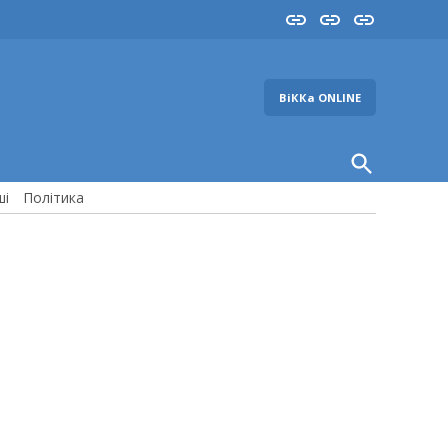
Insta
YouTube
FB
ВіККа ONLINE
Open
Search
ші
Політика