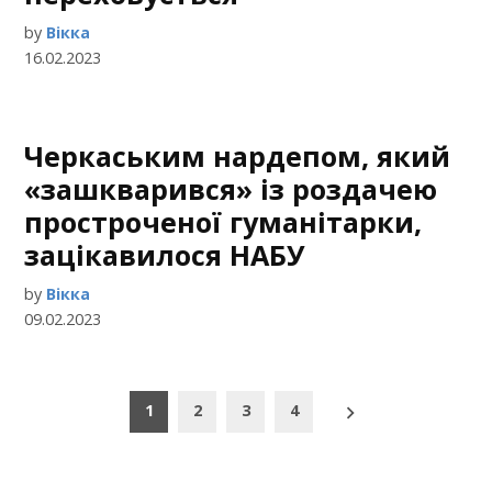
by
Вікка
16.02.2023
Черкаським нардепом, який
«зашкварився» із роздачею
простроченої гуманітарки,
зацікавилося НАБУ
by
Вікка
09.02.2023
Пагінація
1
2
3
4
записів