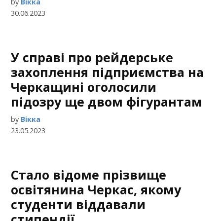
by
Вікка
30.06.2023
У справі про рейдерське
захоплення підприємства на
Черкащині оголосили
підозру ще двом фігурантам
by
Вікка
23.05.2023
Стало відоме прізвище
освітянина Черкас, якому
студенти віддавали
стипендії