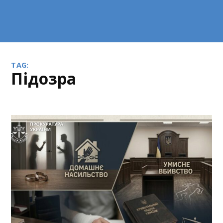
TAG:
підозра