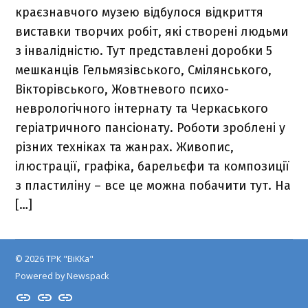
краєзнавчого музею відбулося відкриття
виставки творчих робіт, які створені людьми
з інвалідністю. Тут представлені доробки 5
мешканців Гельмязівського, Смілянського,
Вікторівського, Жовтневого психо-
неврологічного інтернату та Черкаського
геріатричного пансіонату. Роботи зроблені у
різних техніках та жанрах. Живопис,
ілюстрації, графіка, барельєфи та композиції
з пластиліну – все це можна побачити тут. На
[…]
© 2026 ТРК "ВіККа"
Powered by Newspack
Insta
YouTube
FB