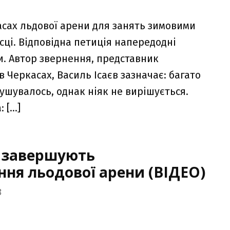
асах льдової арени для занять зимовими
сці. Відповідна петиція напередодні
ди. Автор звернення, представник
в Черкасах, Василь Ісаєв зазначає: багато
рушувалось, однак ніяк не вирішується.
: […]
х завершують
ня льодової арени (ВІДЕО)
8