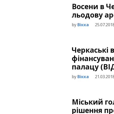
Восени в Ч
льодову ар
by
Вікка
25.07.201
Черкаські 
фінансуван
палацу (ВІ
by
Вікка
21.03.201
Міський го
рішення пр