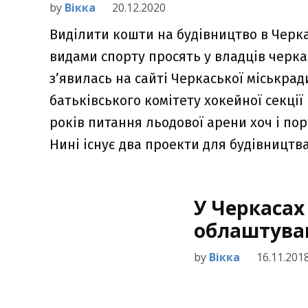
by
Вікка
20.12.2020
Виділити кошти на будівництво в Черк
видами спорту просять у владців черка
з’явилась на сайті Черкаської міськра
батьківського комітету хокейної секції 
років питання льодової арени хоч і по
Нині існує два проекти для будівництва
У Черкаса
облаштуван
by
Вікка
16.11.201