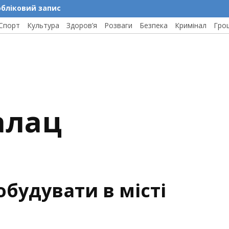
обліковий запис
Спорт
Культура
Здоров’я
Розваги
Безпека
Кримінал
Гро
алац
обудувати в місті