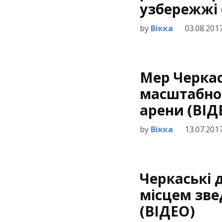
узбережжі 
by
Вікка
03.08.201
Мер Черкас
масштабног
арени (ВІД
by
Вікка
13.07.201
Черкаські 
місцем зве
(ВІДЕО)