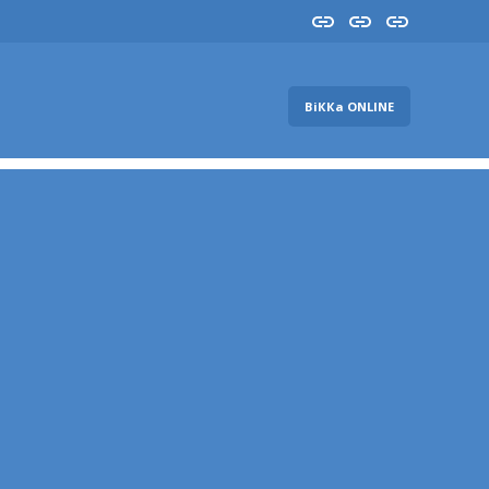
Insta
YouTube
FB
ВіККа ONLINE