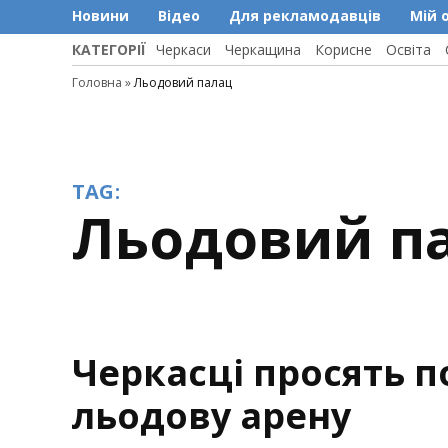
Новини
Відео
Для рекламодавців
Мій 
КАТЕГОРІЇ
Черкаси
Черкащина
Корисне
Освіта
Головна
»
Льодовий палац
TAG:
Льодовий п
Черкасці просять п
льодову арену