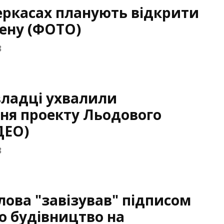
еркасах планують відкрити
ену (ФОТО)
8
владці ухвалили
ня проекту Льодового
ДЕО)
8
лова "завізував" підписом
о будівництво на