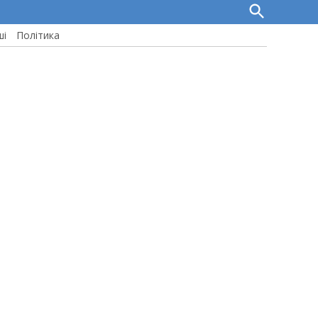
Open
Search
ші
Політика