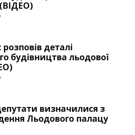
(ВІДЕО)
7
 розповів деталі
о будівництва льодової
ЕО)
7
депутати визначилися з
дення Льодового палацу