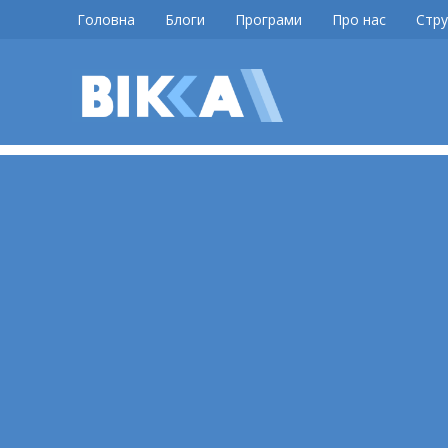
Skip
Головна
Блоги
Програми
Про нас
Стру
to
content
ВІККА
Новини
Черкас