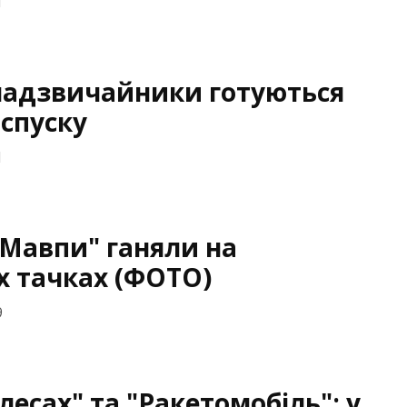
1
надзвичайники готуються
 спуску
1
 Мавпи" ганяли на
х тачках (ФОТО)
9
лесах" та "Ракетомобіль": у