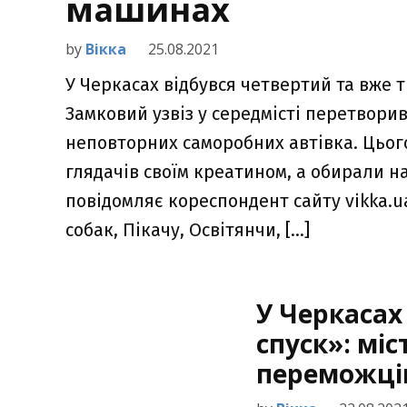
машинах
by
Вікка
25.08.2021
У Черкасах відбувся четвертий та вже 
Замковий узвіз у середмісті перетворив
неповторних саморобних автівка. Цьог
глядачів своїм креатином, а обирали н
повідомляє кореспондент сайту vikka.ua
собак, Пікачу, Освітянчи, […]
У Черкасах
спуск»: мі
переможці