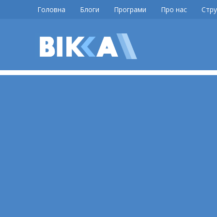
Skip
Головна
Блоги
Програми
Про нас
Стру
to
content
ВІККА
Новини
Черкас