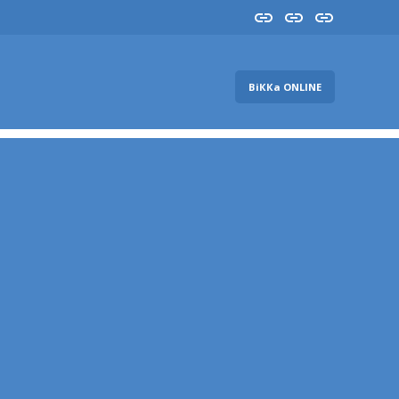
Insta
YouTube
FB
ВіККа ONLINE