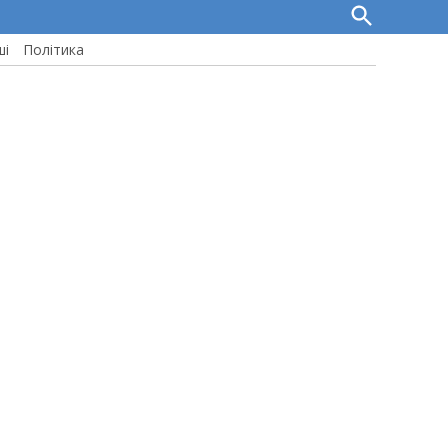
Open
Search
ші
Політика