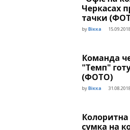
Черкасах п
тачки (ФОТ
by
Вікка
15.09.201
Команда че
"Темп" готу
(ФОТО)
by
Вікка
31.08.201
Колоритна
сумка на ко