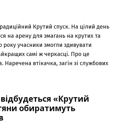
традиційний Крутий спуск. На цілий день
ся на арену для змагань на крутих та
о року учасники змогли здивувати
айкращих самі ж черкасці. Про це
. Наречена втікачка, загін зі службових
 відбудеться «Крутий
стяни обиратимуть
в