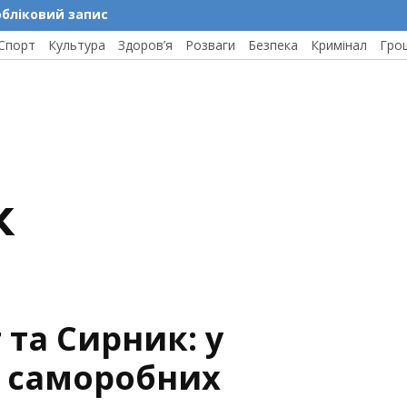
обліковий запис
Спорт
Культура
Здоров’я
Розваги
Безпека
Кримінал
Гро
к
 та Сирник: у
а саморобних