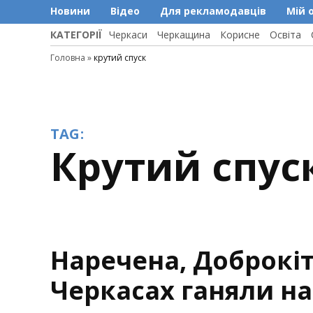
Новини
Відео
Для рекламодавців
Мій 
КАТЕГОРІЇ
Черкаси
Черкащина
Корисне
Освіта
Головна
»
крутий спуск
TAG:
крутий спус
Наречена, Доброкіт
Черкасах ганяли н