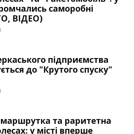
ромчались саморобні
О, ВІДЕО)
8
ркаського підприємства
ється до "Крутого спуску"
8
 маршрутка та раритетна
лесах: у місті вперше