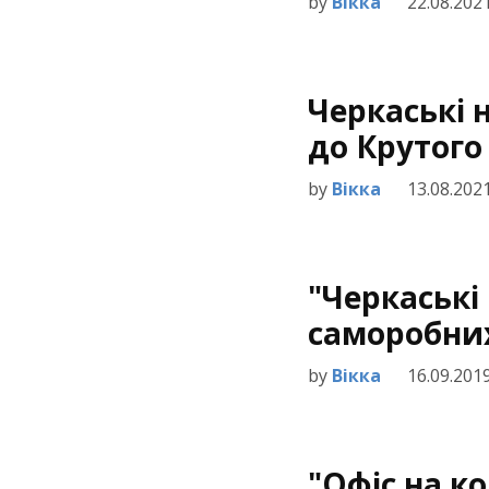
by
Вікка
22.08.202
Черкаські 
до Крутого
by
Вікка
13.08.202
"Черкаські
саморобни
by
Вікка
16.09.201
"Офіс на ко