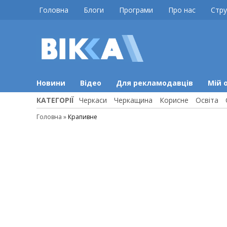
Skip
Головна
Блоги
Програми
Про нас
Стру
to
content
ВІККА
Новини
Черкас
Новини
Відео
Для рекламодавців
Мій 
КАТЕГОРІЇ
Черкаси
Черкащина
Корисне
Освіта
Головна
»
Крапивне