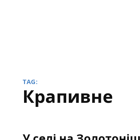
TAG:
Крапивне
У селі на Золотоні