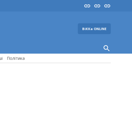
Insta
YouTube
FB
ВіККа ONLINE
Open
Search
ші
Політика