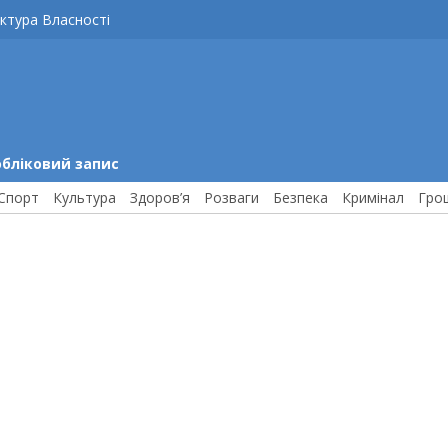
ктура Власності
обліковий запис
Спорт
Культура
Здоров’я
Розваги
Безпека
Кримінал
Гро