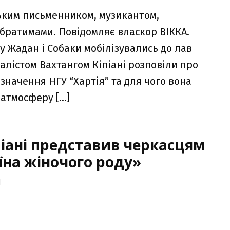
нським письменником, музикантом,
обратимами. Повідомляє власкор ВІККА.
у Жадан і Собаки мобілізувались до лав
налістом Вахтангом Кіпіані розповіли про
значення НГУ “Хартія” та для чого вона
 атмосферу […]
піані представив черкасцям
їна жіночого роду»
1