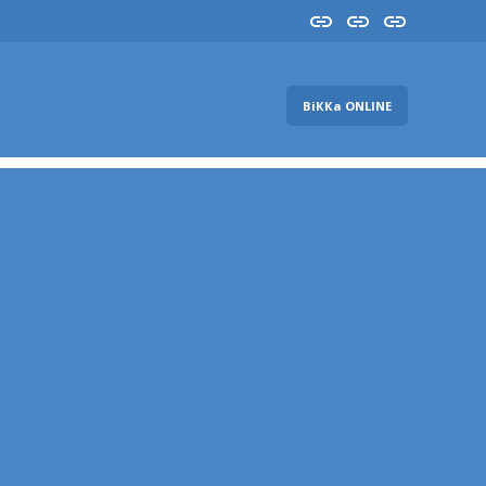
Insta
YouTube
FB
ВіККа ONLINE