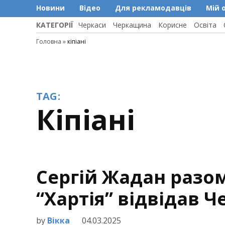
Новини
Відео
Для рекламодавців
Мій 
КАТЕГОРІЇ
Черкаси
Черкащина
Корисне
Освіта
Головна
»
кіпіані
TAG:
кіпіані
Сергій Жадан разом
“Хартія” відвідав 
by
Вікка
04.03.2025