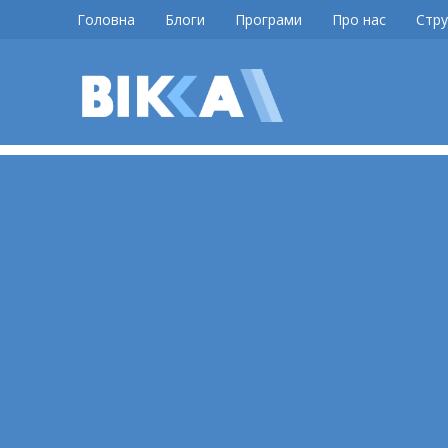
Skip
Головна
Блоги
Програми
Про нас
Стру
to
content
ВІККА
Новини
Черкас