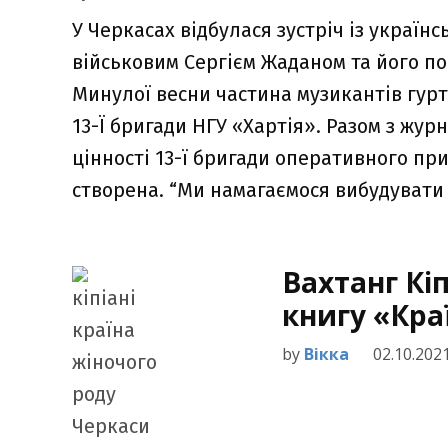
У Черкасах відбулася зустріч із украї
військовим Сергієм Жаданом та його п
Минулої весни частина музикантів гурт
13-Ї бригади НГУ «Хартія». Разом з жур
цінності 13-ї бригади оперативного при
створена. “Ми намагаємося вибудувати
Вахтанг Кі
книгу «Кра
by
Вікка
02.10.202