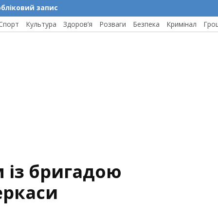
обліковий запис
Спорт
Культура
Здоров’я
Розваги
Безпека
Кримінал
Гро
 із бригадою
Черкаси