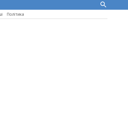
Open
Search
ші
Політика