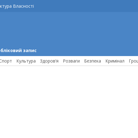
ктура Власності
обліковий запис
Спорт
Культура
Здоров’я
Розваги
Безпека
Кримінал
Гро