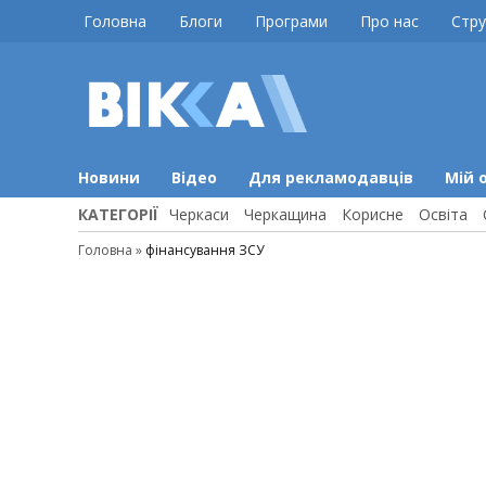
Skip
Головна
Блоги
Програми
Про нас
Стру
to
content
ВІККА
Новини
Черкас
Новини
Відео
Для рекламодавців
Мій 
КАТЕГОРІЇ
Черкаси
Черкащина
Корисне
Освіта
Головна
»
фінансування ЗСУ