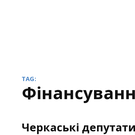
TAG:
фінансуван
Черкаські депутат