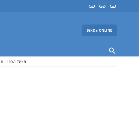
Insta
YouTube
FB
ВіККа ONLINE
Open
Search
ші
Політика