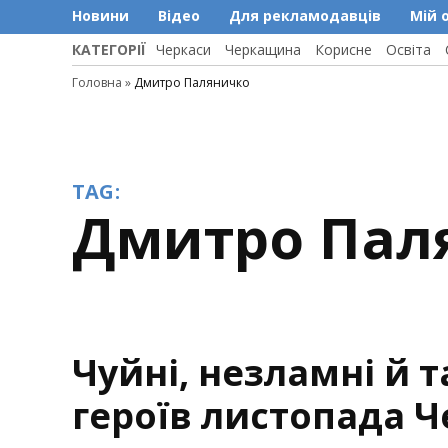
Новини
Відео
Для рекламодавців
Мій 
КАТЕГОРІЇ
Черкаси
Черкащина
Корисне
Освіта
Головна
»
Дмитро Паляничко
TAG:
Дмитро Па
Чуйні, незламні й т
героїв листопада Ч