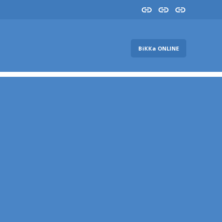
Insta
YouTube
FB
ВіККа ONLINE