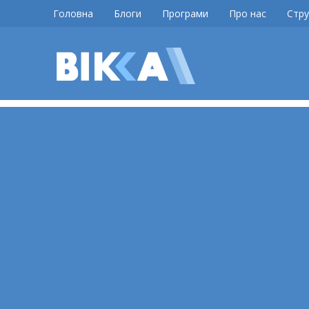
Skip
Головна
Блоги
Програми
Про нас
Стру
to
content
ВІККА
Новини
Черкас