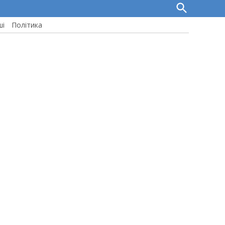
Open
Search
ші
Політика