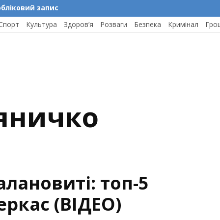
обліковий запис
Спорт
Культура
Здоров’я
Розваги
Безпека
Кримінал
Гро
ляничко
алановиті: топ-5
еркас (ВІДЕО)