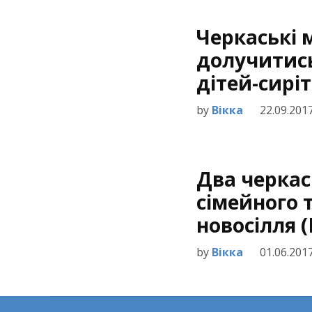
Черкаські 
долучитись
дітей-сиріт
by
Вікка
22.09.201
Два черкас
сімейного 
новосілля 
by
Вікка
01.06.201