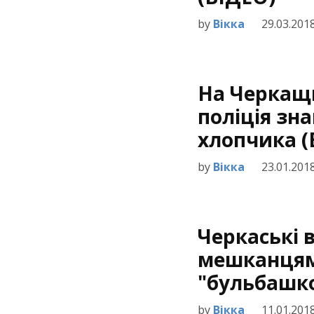
by
Вікка
29.03.201
На Черкащи
поліція зн
хлопчика (
by
Вікка
23.01.201
Черкаські 
мешканцям
"бульбашко
by
Вікка
11.01.201