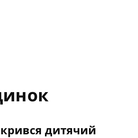
динок
акрився дитячий