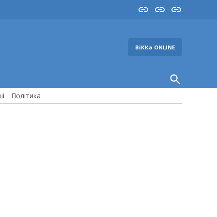
Insta
YouTube
FB
ВіККа ONLINE
Open
Search
ші
Політика