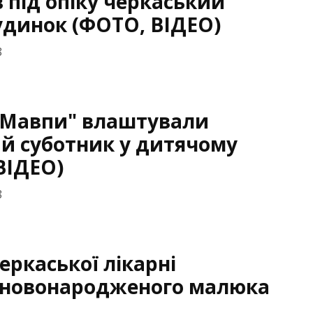
 під опіку черкаський
удинок (ФОТО, ВІДЕО)
8
і Мавпи" влаштували
й суботник у дитячому
ВІДЕО)
8
еркаської лікарні
новонародженого малюка