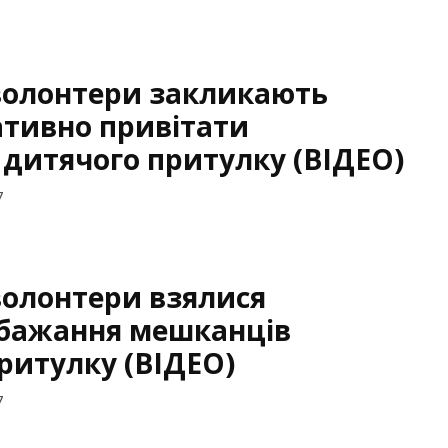
волонтери закликають
ативно привітати
дитячого притулку (ВІДЕО)
7
волонтери взялися
 бажання мешканців
ритулку (ВІДЕО)
7