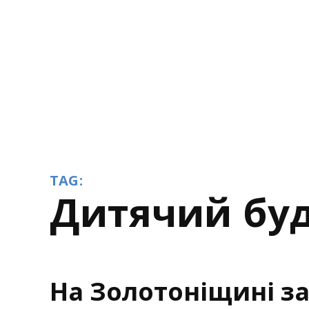
TAG:
дитячий бу
На Золотоніщині з