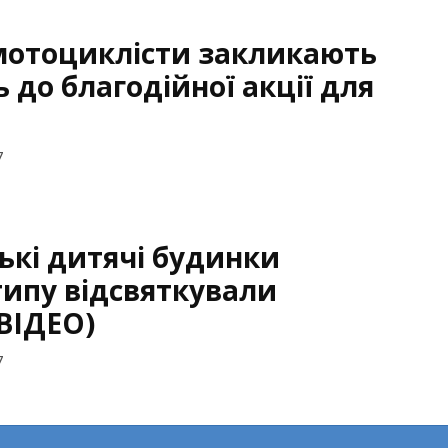
мотоцикліcти закликають
 до благодійної акції для
7
ькі дитячі будинки
типу відсвяткували
(ВІДЕО)
7