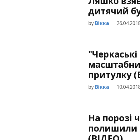
Ляшко взяв
дитячий б
by
Вікка
26.04.201
"Черкаськ
масштабни
притулку (
by
Вікка
10.04.201
На порозі ч
полишили 
(ВІДЕО)