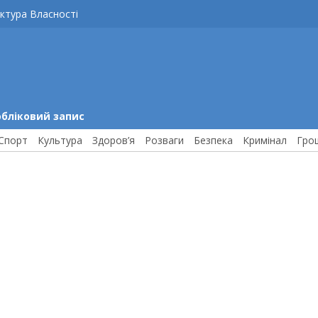
ктура Власності
обліковий запис
Спорт
Культура
Здоров’я
Розваги
Безпека
Кримінал
Гро