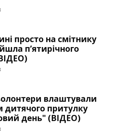
8
ні просто на смітнику
айшла п’ятирічного
ВІДЕО)
8
волонтери влаштували
 дитячого притулку
вий день" (ВІДЕО)
8