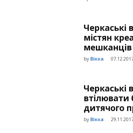
Черкаські 
містян кре
мешканців 
by
Вікка
07.12.201
Черкаські 
втілювати
дитячого п
by
Вікка
29.11.201