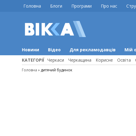
Skip
Головна
Блоги
Програми
Про нас
Стру
to
content
ВІККА
Новини
Черкас
Новини
Відео
Для рекламодавців
Мій 
КАТЕГОРІЇ
Черкаси
Черкащина
Корисне
Освіта
Головна
»
дитячий будинок