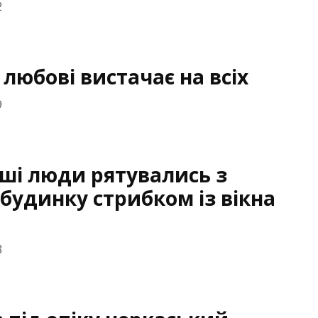
2
 любові вистачає на всіх
9
ші люди рятувались з
будинку стрибком із вікна
8