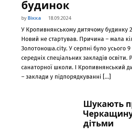
будинок
by
Вікка
18.09.2024
У Кропивнянському дитячому будинку 20
Новий не стартував. Причина – мала кі
Золотоноша.city. У серпні було усього 9
середніх спеціальних закладів освіти.
санаторної школи. І Кропивнянський д
– заклади у підпорядкуванні […]
Шукають п
Черкащину 
дітьми