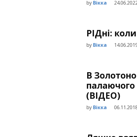
by
Вікка
24.06.202
РІДні: коли
by
Вікка
14.06.201
В Золотоно
палаючого 
(ВІДЕО)
by
Вікка
06.11.201