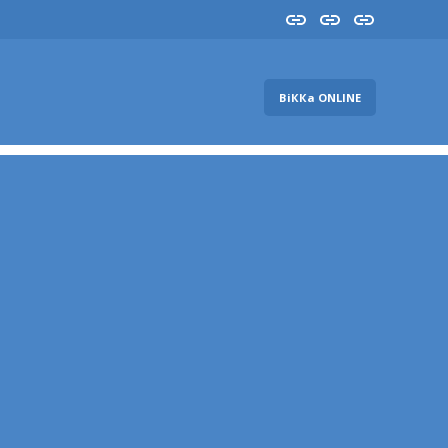
Insta
YouTube
FB
ВіККа ONLINE