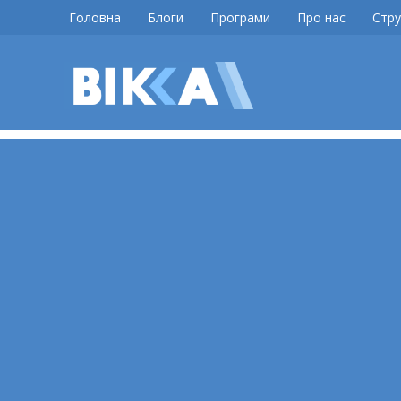
Skip
Головна
Блоги
Програми
Про нас
Стру
to
content
ВІККА
Новини
Черкас