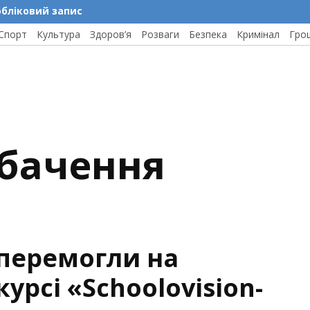
обліковий запис
Спорт
Культура
Здоров’я
Розваги
Безпека
Кримінал
Гро
обачення
 перемогли на
рсі «Schoolovision-