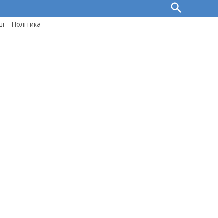
Open
Search
ші
Політика