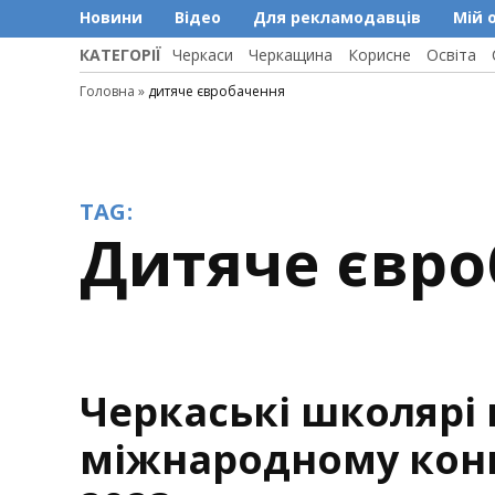
Новини
Відео
Для рекламодавців
Мій 
КАТЕГОРІЇ
Черкаси
Черкащина
Корисне
Освіта
Головна
»
дитяче євробачення
TAG:
дитяче євр
Черкаські школярі
міжнародному конку