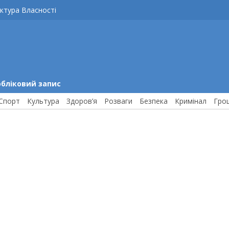
ктура Власності
обліковий запис
Спорт
Культура
Здоров’я
Розваги
Безпека
Кримінал
Гро