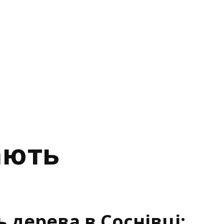
ають
 дерева в Соснівці: