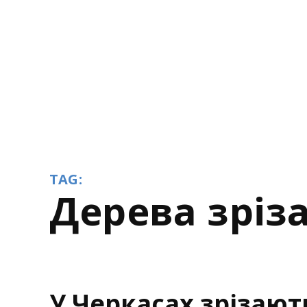
TAG:
дерева зріз
У Черкасах зрізають