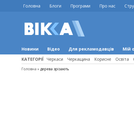
Skip
Головна
Блоги
Програми
Про нас
Стру
to
content
ВІККА
Новини
Черкас
Новини
Відео
Для рекламодавців
Мій 
КАТЕГОРІЇ
Черкаси
Черкащина
Корисне
Освіта
Головна
»
дерева зрізають