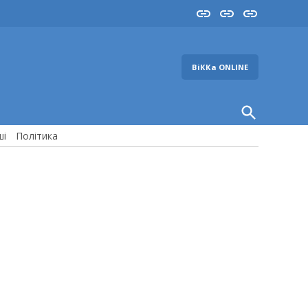
Insta
YouTube
FB
ВіККа ONLINE
Open
Search
ші
Політика