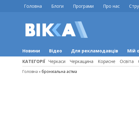
Skip
Головна
Блоги
Програми
Про нас
Стру
to
content
ВІККА
Новини
Черкас
Новини
Відео
Для рекламодавців
Мій 
КАТЕГОРІЇ
Черкаси
Черкащина
Корисне
Освіта
Головна
»
бронхіальна астма