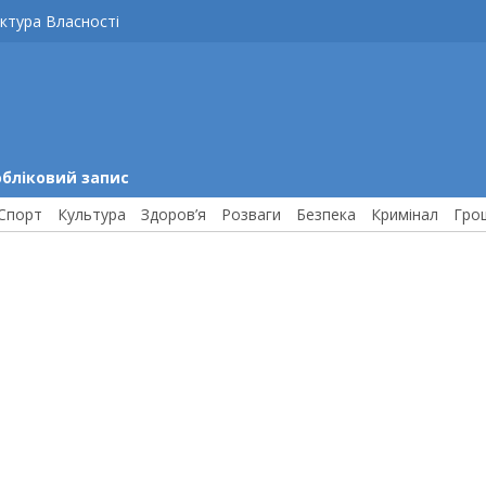
ктура Власності
обліковий запис
Спорт
Культура
Здоров’я
Розваги
Безпека
Кримінал
Гро