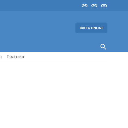
Insta
YouTube
FB
ВіККа ONLINE
Open
Search
ші
Політика