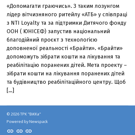
«Допомагати граючись». З таким лозунгом
лідер вітчизняного ритейлу «АТБ» у співпраці
з NTI Loyalty та за підтримки Дитячого фонду
ООН ( ЮНІСЕФ) запустив національний
благодійний проєкт з технологією
доповненої реальності «Брайти». «Брайти»
допоможуть зібрати кошти на лікування та
реабілітацію поранених дітей. Мета проекту –
зібрати кошти на лікування поранених дітей
та будівництво реабілітаційного центру. Щоб
[…]
© 2026 ТРК "ВіККа"
Powered by Newspack
Insta
YouTube
FB