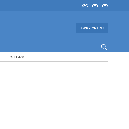
Insta
YouTube
FB
ВіККа ONLINE
Open
Search
ші
Політика