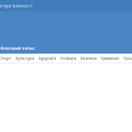
ктура Власності
обліковий запис
Спорт
Культура
Здоров’я
Розваги
Безпека
Кримінал
Гро