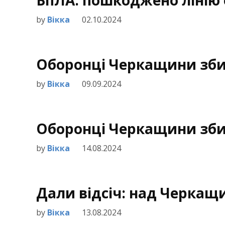
БпЛА: пошкоджено лінію
by
Вікка
02.10.2024
Оборонці Черкащини зби
by
Вікка
09.09.2024
Оборонці Черкащини зби
by
Вікка
14.08.2024
Дали відсіч: над Черка
by
Вікка
13.08.2024