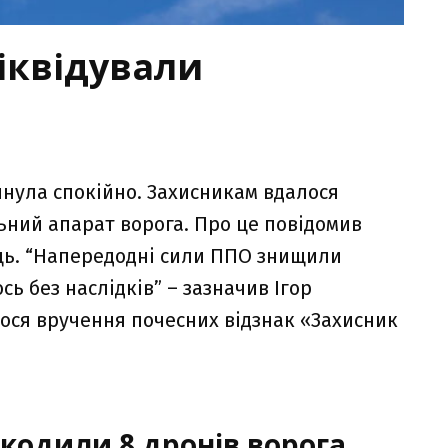
іквідували
минула спокійно. Захисникам вдалося
ьний апарат ворога. Про це повідомив
ць. “Напередодні сили ППО знищили
ь без наслідків” – зазначив Ігор
лося вручення почесних відзнак «Захисник
кодили 8 дронів ворога