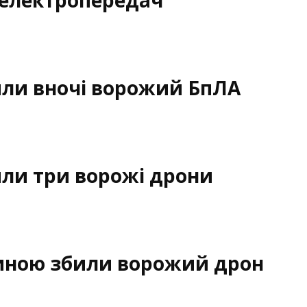
 електропередач
ли вночі ворожий БпЛА
ли три ворожі дрони
щиною збили ворожий дрон