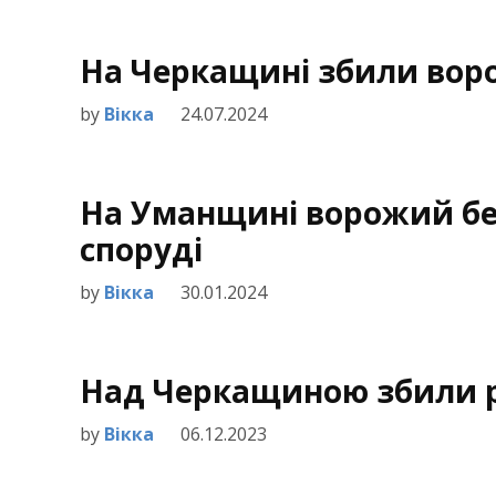
На Черкащині збили вор
by
Вікка
24.07.2024
На Уманщині ворожий бе
споруді
by
Вікка
30.01.2024
Над Черкащиною збили р
by
Вікка
06.12.2023