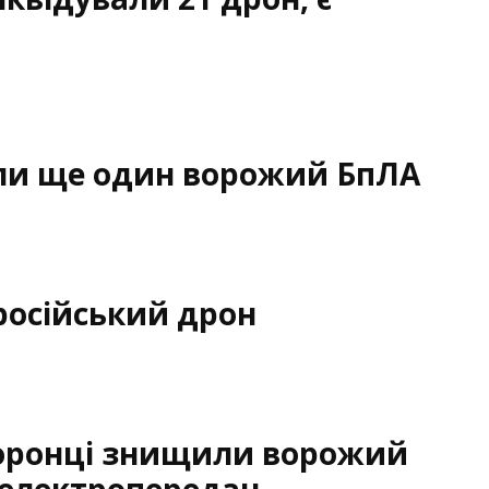
ли ще один ворожий БпЛА
осійський дрон
боронці знищили ворожий