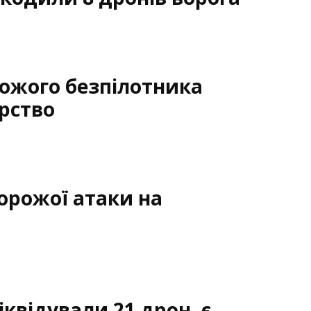
ожого безпілотника
рство
ворожої атаки на
квідували 21 дрон, є