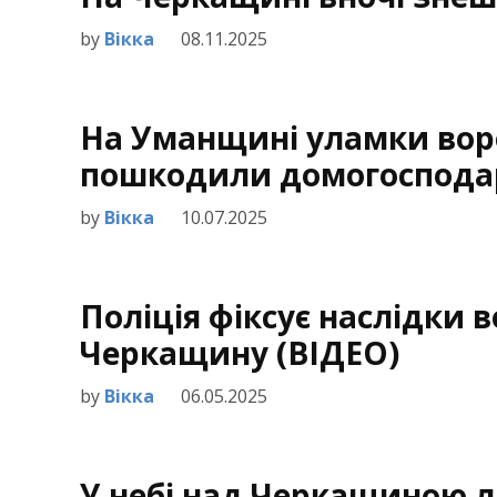
by
Вікка
08.11.2025
На Уманщині уламки вор
пошкодили домогоспода
by
Вікка
10.07.2025
Поліція фіксує наслідки 
Черкащину (ВІДЕО)
by
Вікка
06.05.2025
У небі над Черкащиною лі