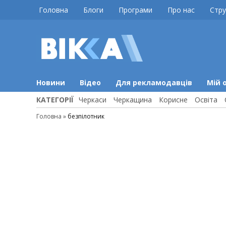
Skip
Головна
Блоги
Програми
Про нас
Стру
to
content
ВІККА
Новини
Черкас
Новини
Відео
Для рекламодавців
Мій 
КАТЕГОРІЇ
Черкаси
Черкащина
Корисне
Освіта
Головна
»
безпілотник