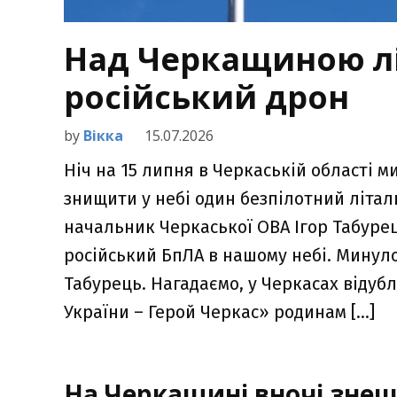
Над Черкащиною л
російський дрон
by
Вікка
15.07.2026
Ніч на 15 липня в Черкаській області 
знищити у небі один безпілотний літал
начальник Черкаської ОВА Ігор Табуре
російський БпЛА в нашому небі. Минулос
Табурець. Нагадаємо, у Черкасах відуб
України – Герой Черкас» родинам […]
На Черкащині вночі знеш