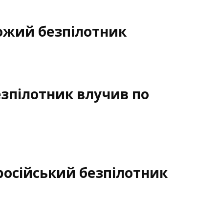
ожий безпілотник
зпілотник влучив по
осійський безпілотник