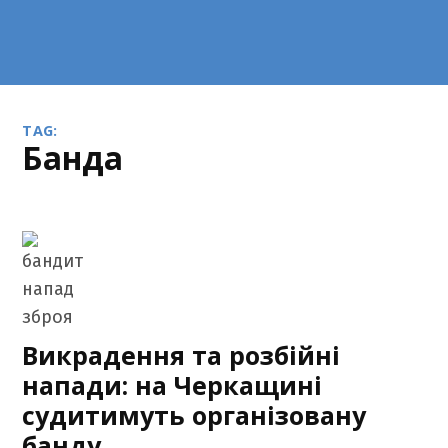
TAG:
банда
Викрадення та розбійні
напади: на Черкащині
судитимуть організовану
банду