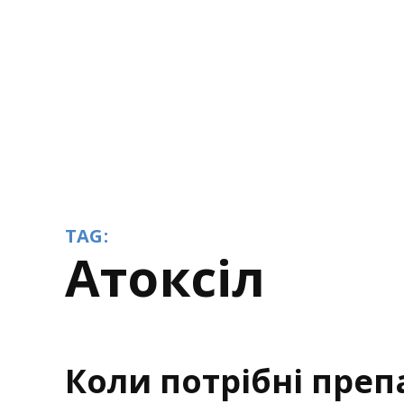
TAG:
атоксіл
Коли потрібні пре