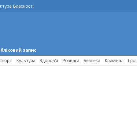
ктура Власності
обліковий запис
Спорт
Культура
Здоров’я
Розваги
Безпека
Кримінал
Гро