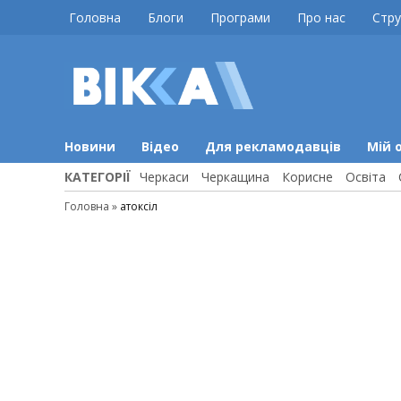
Skip
Головна
Блоги
Програми
Про нас
Стру
to
content
ВІККА
Новини
Черкас
Новини
Відео
Для рекламодавців
Мій 
КАТЕГОРІЇ
Черкаси
Черкащина
Корисне
Освіта
Головна
»
атоксіл