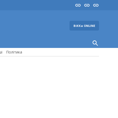
Insta
YouTube
FB
ВіККа ONLINE
Open
Search
ші
Політика