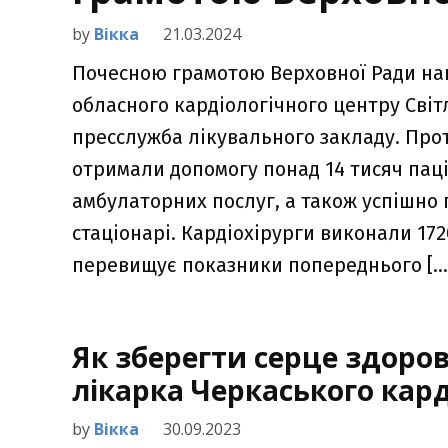
by
Вікка
21.03.2024
Почесною грамотою Верховної Ради на
обласного кардіологічного центру Світ
пресслужба лікувального закладу. Про
отримали допомогу понад 14 тисяч паці
амбулаторних послуг, а також успішно п
стаціонарі. Кардіохірурги виконали 17
перевищує показники попереднього […
Як зберегти серце здоро
лікарка Черкаського кар
by
Вікка
30.09.2023