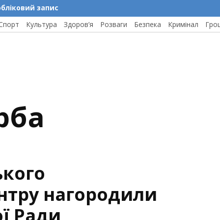
обліковий запис
Спорт
Культура
Здоров’я
Розваги
Безпека
Кримінал
Гро
рба
ького
ентру нагородили
ї Ради