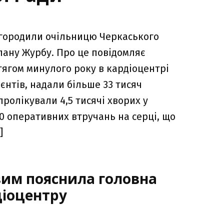
городили очільницю Черкаського
лану Журбу. Про це повідомляє
тягом минулого року в кардіоцентрі
єнтів, надали більше 33 тисяч
ролікували 4,5 тисячі хворих у
20 оперативних втручань на серці, що
]
вим пояснила головна
діоцентру