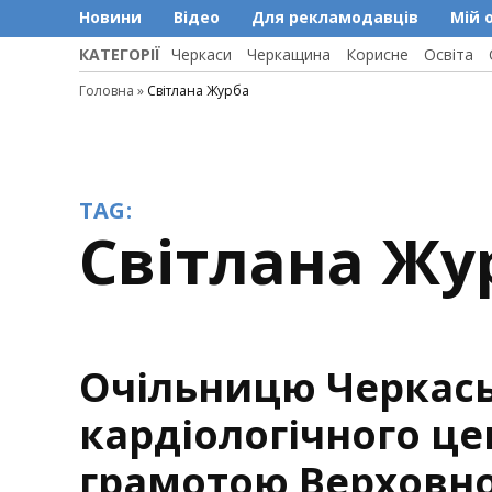
Новини
Відео
Для рекламодавців
Мій 
КАТЕГОРІЇ
Черкаси
Черкащина
Корисне
Освіта
Головна
»
Світлана Журба
TAG:
Світлана Жу
Очільницю Черкас
кардіологічного ц
грамотою Верховно