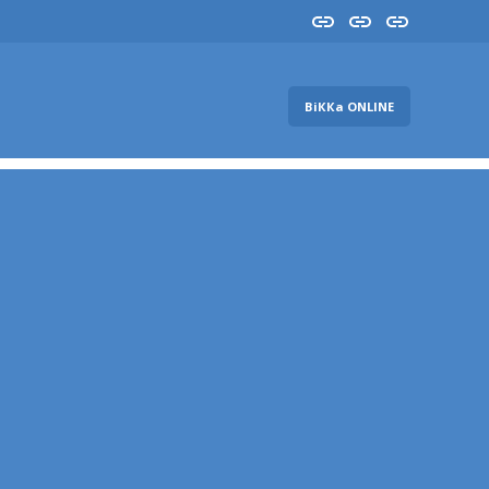
Insta
YouTube
FB
ВіККа ONLINE