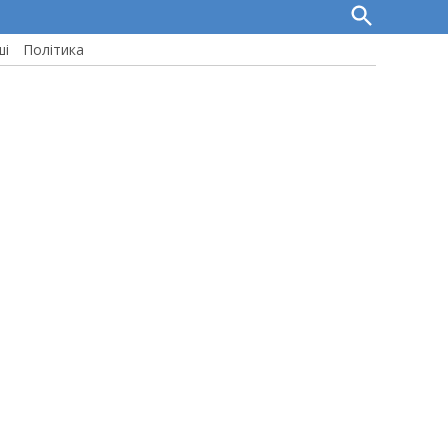
Open
Search
ші
Політика