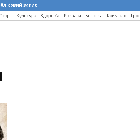
обліковий запис
Спорт
Культура
Здоров’я
Розваги
Безпека
Кримінал
Гро
ч