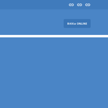
Insta
YouTube
FB
ВіККа ONLINE