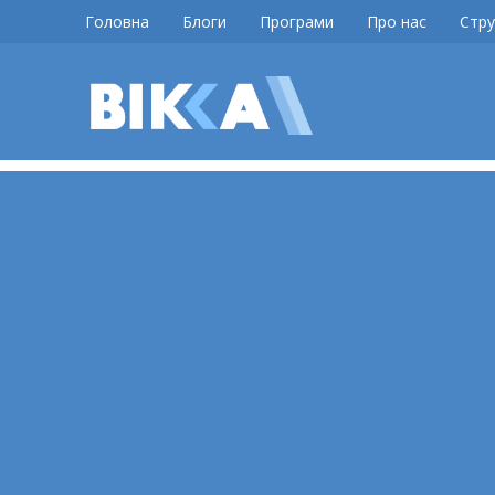
Skip
Головна
Блоги
Програми
Про нас
Стру
to
content
ВІККА
Новини
Черкас