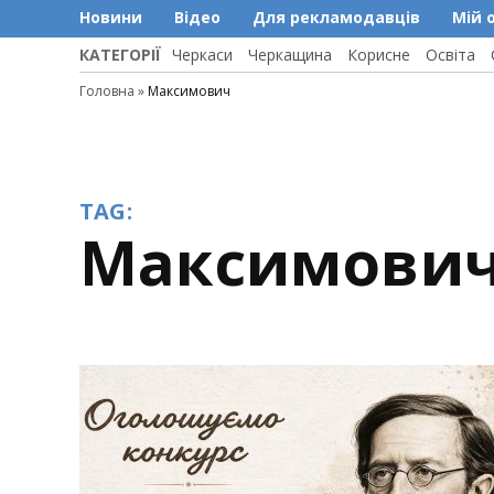
Новини
Відео
Для рекламодавців
Мій 
КАТЕГОРІЇ
Черкаси
Черкащина
Корисне
Освіта
Головна
»
Максимович
TAG:
Максимови