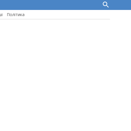
Open
Search
ші
Політика