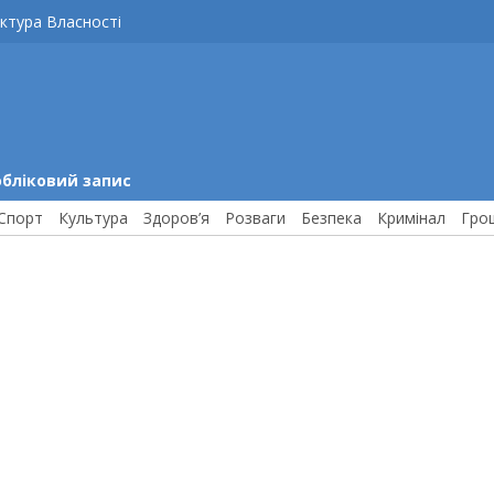
ктура Власності
обліковий запис
Спорт
Культура
Здоров’я
Розваги
Безпека
Кримінал
Гро