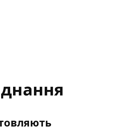
аднання
отовляють