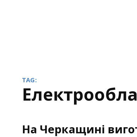
TAG:
електрообл
На Черкащині виг