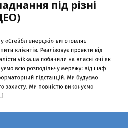
аднання під різні
ДЕО)
гу «Стейбл енерджі» виготовляє
пити клієнтів. Реалізовує проекти від
істи vikka.ua побачили на власні очі як
уємо всю розподільчу мережу: від шаф
орматорний підстанцій. Ми будуємо
го захисту. Ми повністю виконуємо
…]