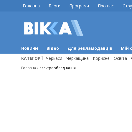
Skip
Головна
Блоги
Програми
Про нас
Стру
to
content
ВІККА
Новини
Черкас
Новини
Відео
Для рекламодавців
Мій 
КАТЕГОРІЇ
Черкаси
Черкащина
Корисне
Освіта
Головна
»
електрообладнання