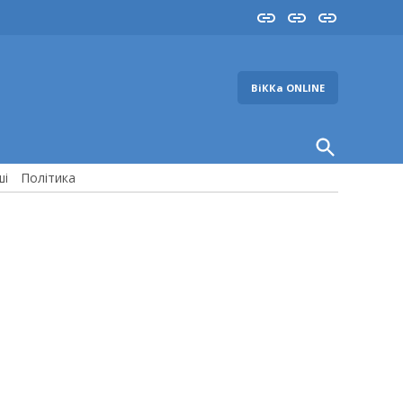
Insta
YouTube
FB
ВіККа ONLINE
Open
Search
ші
Політика