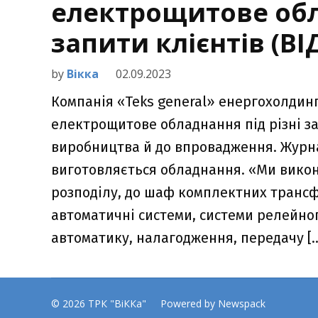
електрощитове обл
запити клієнтів (ВІ
by
Вікка
02.09.2023
Компанія «Teks general» енергохолдин
електрощитове обладнання під різні за
виробництва й до впровадження. Журнал
виготовляється обладнання. «Ми викон
розподілу, до шаф комплектних трансф
автоматичні системи, системи релейно
автоматику, налагодження, передачу [
© 2026 ТРК "ВіККа"
Powered by Newspack