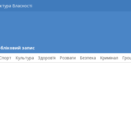
ктура Власності
обліковий запис
Спорт
Культура
Здоров’я
Розваги
Безпека
Кримінал
Гро