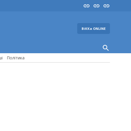
Insta
YouTube
FB
ВіККа ONLINE
Open
Search
ші
Політика