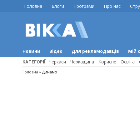
Skip
Головна
Блоги
Програми
Про нас
Стру
to
content
ВІККА
Новини
Черкас
Новини
Відео
Для рекламодавців
Мій 
КАТЕГОРІЇ
Черкаси
Черкащина
Корисне
Освіта
Головна
»
Динамо