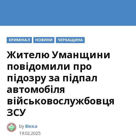
POSTED
КРИМІНАЛ
НОВИНИ
ЧЕРКАЩИНА
IN
Жителю Уманщини
повідомили про
підозру за підпал
автомобіля
військовослужбовця
ЗСУ
by
Вікка
19.02.2025