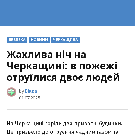
POSTED
БЕЗПЕКА
НОВИНИ
ЧЕРКАЩИНА
IN
Жахлива ніч на
Черкащині: в пожежі
отруїлися двоє людей
by
Вікка
01.07.2025
На Черкащині горіли два приватні будинки.
Це призвело до отруєння чадним газом та