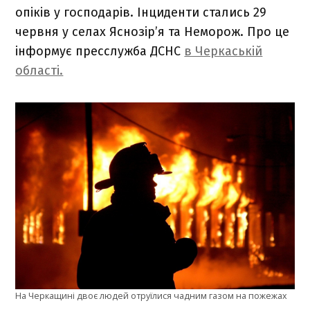
опіків у господарів. Інциденти стались 29
червня у селах Яснозір’я та Неморож. Про це
інформує пресслужба ДСНС
в Черкаській
області.
На Черкащині двоє людей отруїлися чадним газом на пожежах