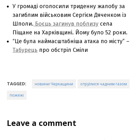
У громаді оголосили триденну жалобу за
загиблим військовим Сергієм Дяченком із
Шполи.
Боєць загинув поблизу
села
Піщане на Харківщині. Йому було 52 роки.
“Це була наймасштабніша атака по місту” –
Табурець
про обстріл Сміли
TAGGED:
новини Черкащини
отруїлися чадним газом
пожежі
Leave a comment