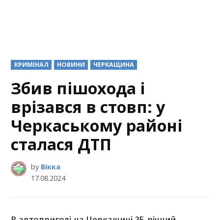
POSTED
КРИМІНАЛ
НОВИНИ
ЧЕРКАЩИНА
IN
Збив пішохода і
врізався в стовп: у
Черкаському районі
сталася ДТП
by
Вікка
17.08.2024
В автопригоді на Черкащині 35-річний