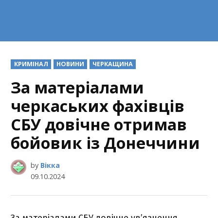
POSTED
КРИМІНАЛ
НОВИНИ
ЧЕРКАЩИНА
IN
За матеріалами
черкаських фахівців
СБУ довічне отримав
бойовик із Донеччини
by
Вікка
09.10.2024
За матеріалами СБУ довічне ув’язнення