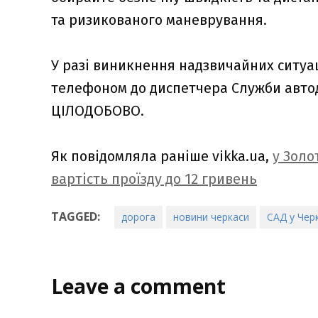
та ризикованого маневрування.
У разі виникнення надзвичайних ситуа
телефоном до диспетчера Служби автодо
ЦІЛОДОБОВО.
Як повідомляла раніше vikka.ua,
у Золо
вартість проїзду до 12 гривень
TAGGED:
дорога
новини черкаси
САД у Черк
Leave a comment