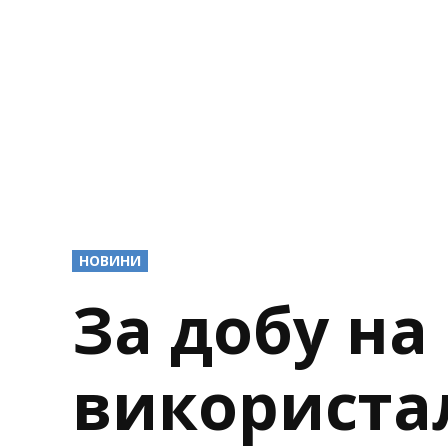
POSTED
НОВИНИ
IN
За добу на
використа