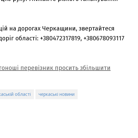
цій на дорогах Черкащини, звертайтеся
ріг області: +380472317819, +380678093117
тоноші перевізник просить збільшити
аській області
черкаські новини