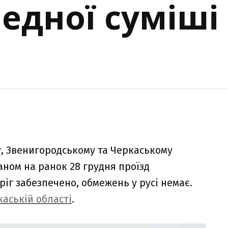
едної суміші
у, Звенигородському та Черкаському
аном на ранок 28 грудня проїзд
г забезпечено, обмежень у русі немає.
каській області
.