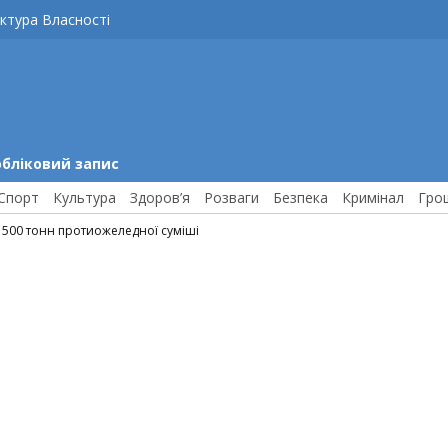
ктура Власності
обліковий запис
Спорт
Культура
Здоров’я
Розваги
Безпека
Кримінал
Гро
 500 тонн протиожеледної суміші