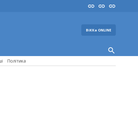
Insta
YouTube
FB
ВіККа ONLINE
Open
Search
ші
Політика