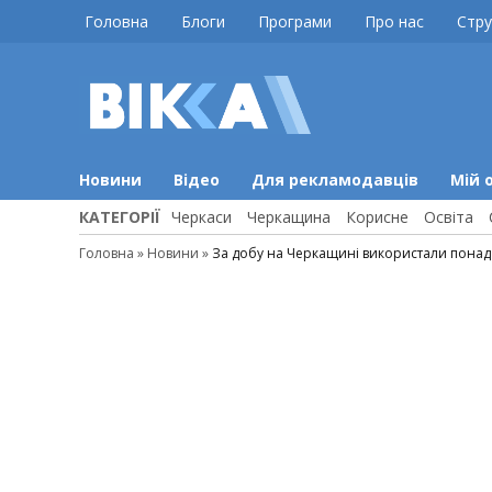
Skip
Головна
Блоги
Програми
Про нас
Стру
to
content
ВІККА
Новини
Черкас
Новини
Відео
Для рекламодавців
Мій 
КАТЕГОРІЇ
Черкаси
Черкащина
Корисне
Освіта
Головна
»
Новини
»
За добу на Черкащині використали понад