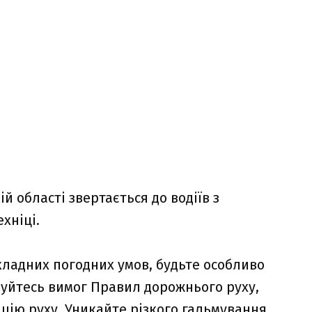
й області звертається до водіїв з
хніці.
ладних погодних умов, будьте особливо
уйтесь вимог Правил дорожнього руху,
цію руху. Уникайте різкого гальмування