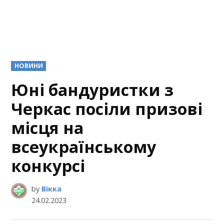
POSTED
НОВИНИ
IN
Юні бандуристки з
Черкас посіли призові
місця на
всеукраїнському
конкурсі
by
Вікка
24.02.2023