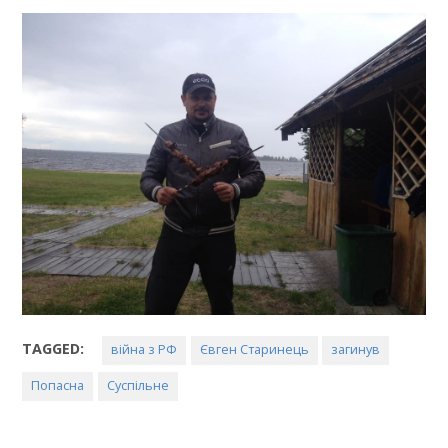
TAGGED:
війна з РФ
Євген Старинець
загинув
Попасна
Суспільне