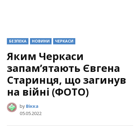
POSTED
БЕЗПЕКА
НОВИНИ
ЧЕРКАСИ
IN
Яким Черкаси
запам’ятають Євгена
Старинця, що загинув
на війні (ФОТО)
by
Вікка
05.05.2022