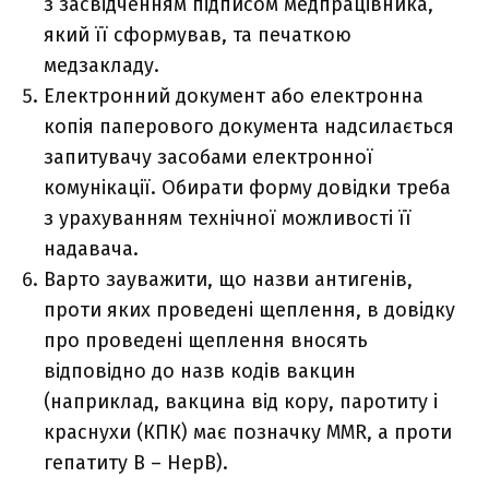
з засвідченням підписом медпрацівника,
який її сформував, та печаткою
медзакладу.
Електронний документ або електронна
копія паперового документа надсилається
запитувачу засобами електронної
комунікації. Обирати форму довідки треба
з урахуванням технічної можливості її
надавача.
Варто зауважити, що назви антигенів,
проти яких проведені щеплення, в довідку
про проведені щеплення вносять
відповідно до назв кодів вакцин
(наприклад, вакцина від кору, паротиту і
краснухи (КПК) має позначку MMR, а проти
гепатиту В – HepB).