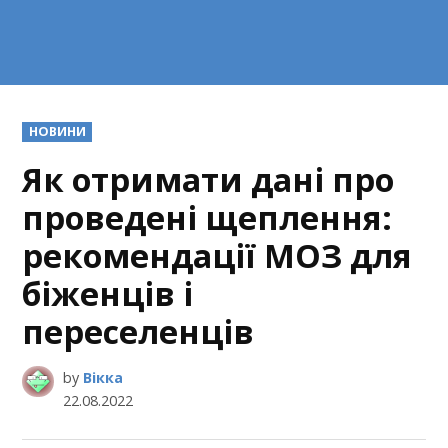
POSTED
НОВИНИ
IN
Як отримати дані про
проведені щеплення:
рекомендації МОЗ для
біженців і
переселенців
by
Вікка
22.08.2022