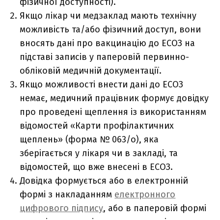
фізичної доступності).
Якщо лікар чи медзаклад мають технічну
можливість та/або фізичний доступ, вони
вносять дані про вакцинацію до ЕСОЗ на
підставі записів у паперовій первинно-
обліковій медичній документації.
Якщо можливості внести дані до ЕСОЗ
немає, медичний працівник формує довідку
про проведені щеплення із використанням
відомостей «Карти профілактичних
щеплень» (форма № 063/о), яка
зберігається у лікаря чи в закладі, та
відомостей, що вже внесені в ЕСОЗ.
Довідка формується або в електронній
формі з накладанням
електронного
цифрового підпису
, або в паперовій формі