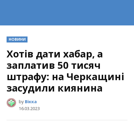
POSTED
НОВИНИ
IN
Хотів дати хабар, а
заплатив 50 тисяч
штрафу: на Черкащині
засудили киянина
by
Вікка
16.03.2023