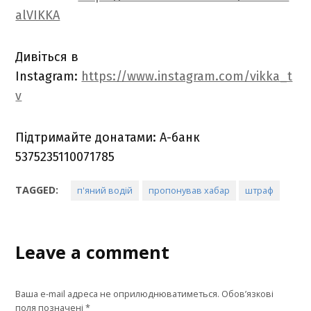
alVIKKA
Дивіться в
Instagram:
https://www.instagram.com/vikka_t
v
Підтримайте донатами: А-банк
5375235110071785
TAGGED:
п'яний водій
пропонував хабар
штраф
Leave a comment
Ваша e-mail адреса не оприлюднюватиметься.
Обов’язкові
поля позначені
*