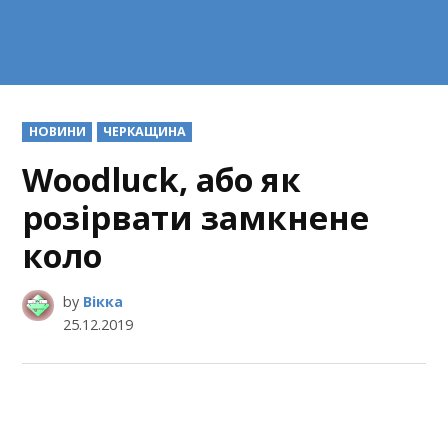
POSTED
НОВИНИ
ЧЕРКАЩИНА
IN
Woodluck, або як
розірвати замкнене
коло
by
Вікка
25.12.2019