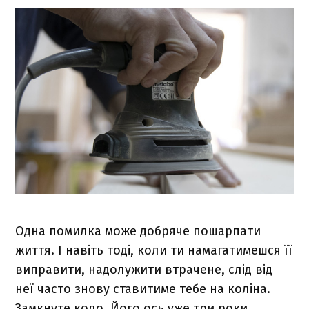
Одна помилка може добряче пошарпати
життя. І навіть тоді, коли ти намагатимешся її
виправити, надолужити втрачене, слід від
неї часто знову ставитиме тебе на коліна.
Замкнуте коло. Його ось уже три роки