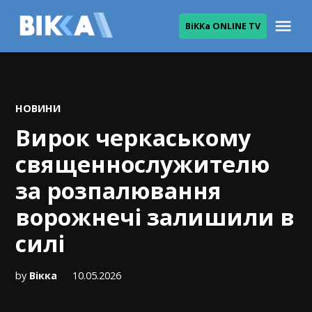
Skip
Me
ВіККа ONLINE TV
to
ВІККА
content
POSTED
НОВИНИ
IN
Вирок черкаському
священнослужителю
за розпалювання
ворожнечі залишили в
силі
by
Вікка
10.05.2026