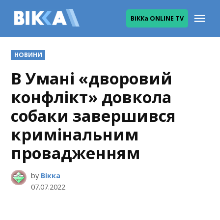
Skip
Me
ВіККа ONLINE TV
to
ВІККА
content
POSTED
НОВИНИ
IN
В Умані «дворовий
конфлікт» довкола
собаки завершився
кримінальним
провадженням
by
Вікка
07.07.2022