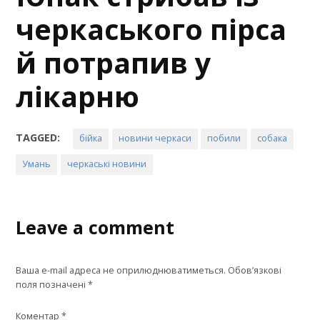
черкаського пірса
й потрапив у
лікарню
TAGGED:
бійка
новини черкаси
побили
собака
Умань
черкаські новини
Leave a comment
Ваша e-mail адреса не оприлюднюватиметься.
Обов’язкові
поля позначені
*
Коментар
*