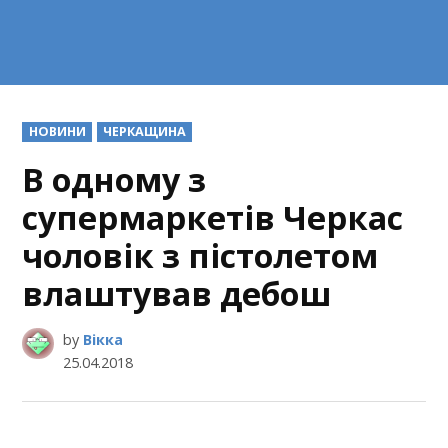
POSTED
НОВИНИ
ЧЕРКАЩИНА
IN
В одному з
супермаркетів Черкас
чоловік з пістолетом
влаштував дебош
by
Вікка
25.04.2018