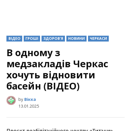
POSTED
ВІДЕО
ГРОШІ
ЗДОРОВ'Я
НОВИНИ
ЧЕРКАСИ
IN
В одному з
медзакладів Черкас
хочуть відновити
басейн (ВІДЕО)
by
Вікка
13.01.2025
Проєкт реабілітаційного центру «Титани»