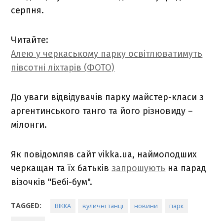
серпня.
Читайте:
Алею у черкаському парку освітлюватимуть
півсотні ліхтарів (ФОТО)
До уваги відвідувачів парку майстер-класи з
аргентинського танго та його різновиду –
мілонги.
Як повідомляв сайт vikka.ua, наймолодших
черкащан та їх батьків
запрошують
на парад
візочків "Бебі-бум".
TAGGED:
ВІККА
вуличні танці
новини
парк