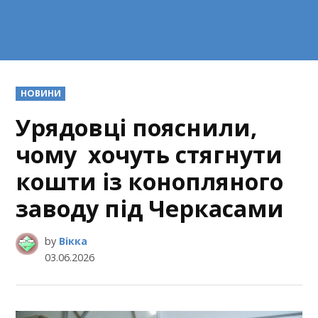
POSTED
НОВИНИ
IN
Урядовці пояснили,
чому хочуть стягнути
кошти із конопляного
заводу під Черкасами
by
Вікка
03.06.2026