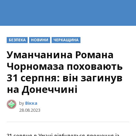
POSTED
БЕЗПЕКА
НОВИНИ
ЧЕРКАЩИНА
IN
Уманчанина Романа
Чорномаза поховають
31 серпня: він загинув
на Донеччині
by
Вікка
28.08.2023
31 серпня в Умані відбудеться прощення із