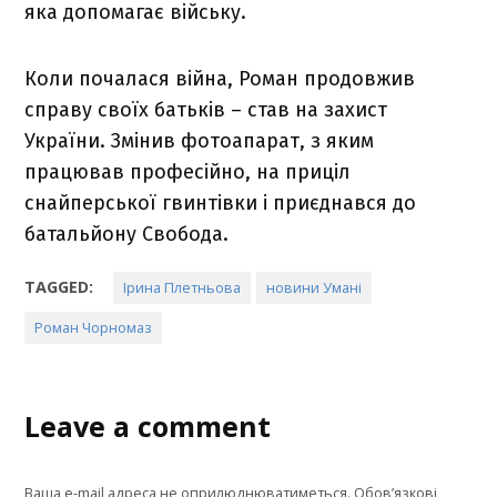
яка допомагає війську.
Коли почалася війна, Роман продовжив
справу своїх батьків – став на захист
України. Змінив фотоапарат, з яким
працював професійно, на приціл
снайперської гвинтівки і приєднався до
батальйону Свобода.
TAGGED:
Ірина Плетньова
новини Умані
Роман Чорномаз
Leave a comment
Ваша e-mail адреса не оприлюднюватиметься.
Обов’язкові