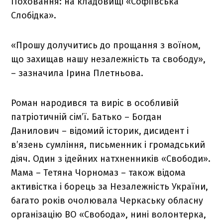
Поховання: на кладовищі «Софіївська
Слобідка».
«Прошу долучитись до прощання з воїном,
що захищав нашу незалежність та свободу»,
– зазначила Ірина Плетньова.
Роман народився та виріс в особливій
патріотичній сім’ї. Батько – Богдан
Данилович – відомий історик, дисидент і
в’язень сумління, письменник і громадський
діяч. Один з ідейних натхненників «Свободи».
Мама – Тетяна Чорномаз – також відома
активістка і борець за Незалежність України,
багато років очолювала Черкаську обласну
організацію ВО «Свобода», нині волонтерка,